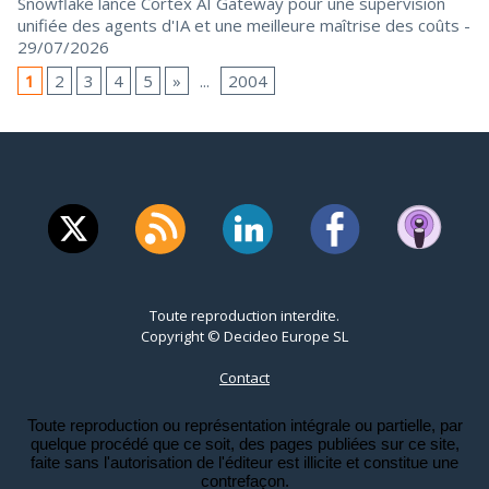
Snowflake lance Cortex AI Gateway pour une supervision
unifiée des agents d'IA et une meilleure maîtrise des coûts
-
29/07/2026
1
2
3
4
5
»
...
2004
Toute reproduction interdite.
Copyright © Decideo Europe SL
Contact
Toute reproduction ou représentation intégrale ou partielle, par
quelque procédé que ce soit, des pages publiées sur ce site,
faite sans l'autorisation de l'éditeur est illicite et constitue une
contrefaçon.