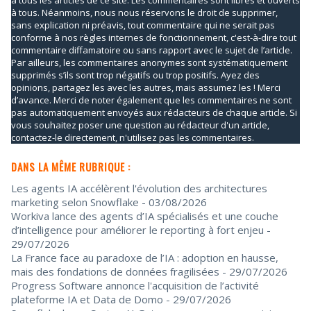
à tous les articles de ce site. Les commentaires sont libres et ouverts
à tous. Néanmoins, nous nous réservons le droit de supprimer,
sans explication ni préavis, tout commentaire qui ne serait pas
conforme à nos règles internes de fonctionnement, c'est-à-dire tout
commentaire diffamatoire ou sans rapport avec le sujet de l’article.
Par ailleurs, les commentaires anonymes sont systématiquement
supprimés s’ils sont trop négatifs ou trop positifs. Ayez des
opinions, partagez les avec les autres, mais assumez les ! Merci
d’avance. Merci de noter également que les commentaires ne sont
pas automatiquement envoyés aux rédacteurs de chaque article. Si
vous souhaitez poser une question au rédacteur d'un article,
contactez-le directement, n'utilisez pas les commentaires.
DANS LA MÊME RUBRIQUE :
Les agents IA accélèrent l'évolution des architectures
marketing selon Snowflake
- 03/08/2026
Workiva lance des agents d’IA spécialisés et une couche
d’intelligence pour améliorer le reporting à fort enjeu
-
29/07/2026
La France face au paradoxe de l’IA : adoption en hausse,
mais des fondations de données fragilisées
- 29/07/2026
Progress Software annonce l'acquisition de l’activité
plateforme IA et Data de Domo
- 29/07/2026