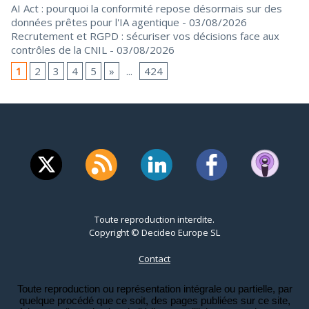
AI Act : pourquoi la conformité repose désormais sur des
données prêtes pour l'IA agentique
- 03/08/2026
Recrutement et RGPD : sécuriser vos décisions face aux
contrôles de la CNIL
- 03/08/2026
1
2
3
4
5
»
...
424
Toute reproduction interdite.
Copyright © Decideo Europe SL
Contact
Toute reproduction ou représentation intégrale ou partielle, par
quelque procédé que ce soit, des pages publiées sur ce site,