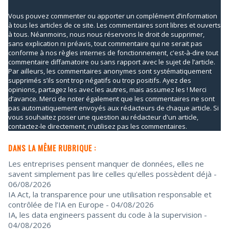
Vous pouvez commenter ou apporter un complément d’information
à tous les articles de ce site. Les commentaires sont libres et ouverts
à tous. Néanmoins, nous nous réservons le droit de supprimer,
sans explication ni préavis, tout commentaire qui ne serait pas
conforme à nos règles internes de fonctionnement, c'est-à-dire tout
commentaire diffamatoire ou sans rapport avec le sujet de l’article.
Par ailleurs, les commentaires anonymes sont systématiquement
supprimés s’ils sont trop négatifs ou trop positifs. Ayez des
opinions, partagez les avec les autres, mais assumez les ! Merci
d’avance. Merci de noter également que les commentaires ne sont
pas automatiquement envoyés aux rédacteurs de chaque article. Si
vous souhaitez poser une question au rédacteur d'un article,
contactez-le directement, n'utilisez pas les commentaires.
DANS LA MÊME RUBRIQUE :
Les entreprises pensent manquer de données, elles ne
savent simplement pas lire celles qu'elles possèdent déjà
-
06/08/2026
IA Act, la transparence pour une utilisation responsable et
contrôlée de l’IA en Europe
- 04/08/2026
IA, les data engineers passent du code à la supervision
-
04/08/2026