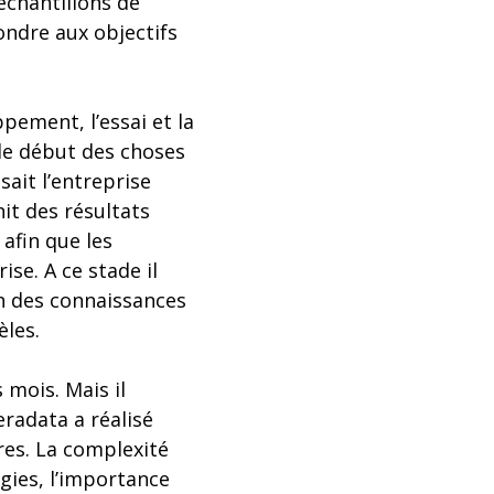
 échantillons de
ondre aux objectifs
pement, l’essai et la
le début des choses
sait l’entreprise
it des résultats
 afin que les
se. A ce stade il
on des connaissances
èles.
 mois. Mais il
eradata a réalisé
res. La complexité
gies, l’importance