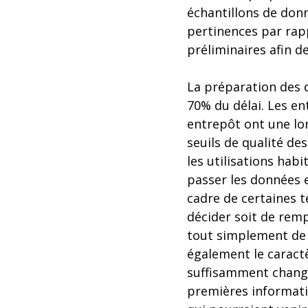
échantillons de donn
pertinences par rap
préliminaires afin d
La préparation des d
70% du délai. Les e
entrepôt ont une lon
seuils de qualité de
les utilisations hab
passer les données e
cadre de certaines t
décider soit de remp
tout simplement de 
également le caract
suffisamment changé 
premières informati