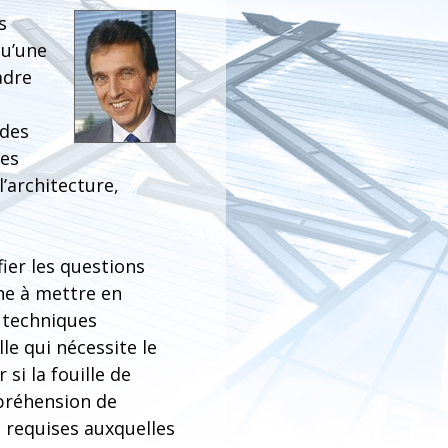
s
qu’une
adre
 des
pes
l’architecture,
fier les questions
che à mettre en
 techniques
le qui nécessite le
si la fouille de
mpréhension de
é requises auxquelles