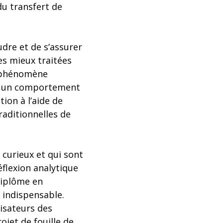
du transfert de
udre et de s’assurer
les mieux traitées
n phénomène
ou un comportement
ion à l’aide de
raditionnelles de
 curieux et qui sont
éflexion analytique
diplôme en
 indispensable.
lisateurs des
ojet de fouille de