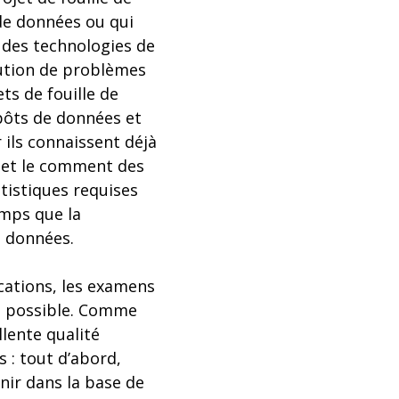
 de données ou qui
es des technologies de
lution de problèmes
ts de fouille de
pôts de données et
 ils connaissent déjà
i et le comment des
tistiques requises
emps que la
e données.
ications, les examens
ue possible. Comme
llente qualité
 : tout d’abord,
enir dans la base de