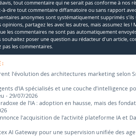
réavis, tout commentaire qui ne serait pas conforme à nos r
-à-dire tout commentaire diffamatoire ou sans rapport avec le
mmentaires anonymes sont systématiquement supprimés s’ils 
s opinions, partagez les avec les autres, mais assumez les ! 
que les commentaires ne sont pas automatiquement envoyés
us souhaitez poser une question au rédacteur d'un article, co
ez pas les commentaires.
 :
rent l'évolution des architectures marketing selon 
ents d’IA spécialisés et une couche d’intelligence p
eu
- 29/07/2026
radoxe de l’IA : adoption en hausse, mais des fonda
026
nonce l'acquisition de l’activité plateforme IA et 
ex AI Gateway pour une supervision unifiée des agen