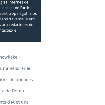
ègles internes de
 sujet de l’article.
sont trop négatifs ou
Merci d’avance. Merci
 aux rédacteurs de
ntactez-le
Snowflake
-
our améliorer le
tions de données
Data de Domo
-
ts d'IA et une