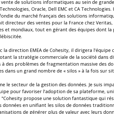
 vente de solutions informatiques au sein de grande
echnologies, Oracle, Dell EMC et CA Technologies. 
ondie du marché français des solutions informatiq
it directeur des ventes pour la France chez Veritas, o
s et mondiaux, tout en gérant des équipes dont la
ébiscitée.
c la direction EMEA de Cohesity, il dirigera l'équip
lotant la stratégie commerciale de la société dans d
s à des problèmes de fragmentation massive des donn
 dans un grand nombre de « silos » à la fois sur sit
ne le secteur de la gestion des données. Je suis impa
ipe pour favoriser l'adoption de sa plateforme, uni
. "Cohesity propose une solution fantastique qui ré
 données en unifiant les silos de données traditionn
isations de générer plus de valeur avec leurs donné