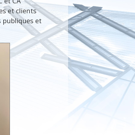
C et CA
s et clients
s publiques et