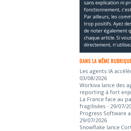
sans explication ni p
fonctionnement, c'est
Par ailleurs, les co
trop positifs. Ayez de
de noter également 
chaque article. Si vo
directement, n'utilis
DANS LA MÊME RUBRIQUE
Les agents IA accélè
03/08/2026
Workiva lance des ag
reporting à fort enj
La France face au pa
fragilisées
- 29/07/2
Progress Software an
29/07/2026
Snowflake lance Cort