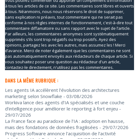
Vous pouvez commenter ou apporter un complément d’information
à tous les articles de ce site. Les commentaires sont libres et ouverts
à tous. Néanmoins, nous nous réservons le droit de supprimer,
sans explication ni préavis, tout commentaire qui ne serait pas
conforme à nos règles internes de fonctionnement, c'est-à-dire tout
commentaire diffamatoire ou sans rapport avec le sujet de l’article.
Par ailleurs, les commentaires anonymes sont systématiquement
supprimés s’ils sont trop négatifs ou trop positifs. Ayez des
opinions, partagez les avec les autres, mais assumez les ! Merci
d’avance. Merci de noter également que les commentaires ne sont
pas automatiquement envoyés aux rédacteurs de chaque article. Si
vous souhaitez poser une question au rédacteur d'un article,
contactez-le directement, n'utilisez pas les commentaires.
DANS LA MÊME RUBRIQUE :
Les agents IA accélèrent l'évolution des architectures
marketing selon Snowflake
- 03/08/2026
Workiva lance des agents d’IA spécialisés et une couche
d’intelligence pour améliorer le reporting à fort enjeu
-
29/07/2026
La France face au paradoxe de l’IA : adoption en hausse,
mais des fondations de données fragilisées
- 29/07/2026
Progress Software annonce l'acquisition de l’activité