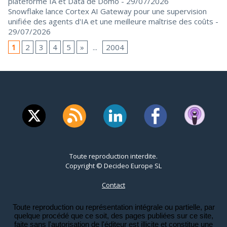
plateforme IA et Data de Domo
- 29/07/2026
Snowflake lance Cortex AI Gateway pour une supervision
unifiée des agents d'IA et une meilleure maîtrise des coûts
-
29/07/2026
1
2
3
4
5
»
...
2004
Toute reproduction interdite.
Copyright © Decideo Europe SL
Contact
Toute reproduction ou représentation intégrale ou partielle, par
quelque procédé que ce soit, des pages publiées sur ce site,
faite sans l'autorisation de l'éditeur est illicite et constitue une