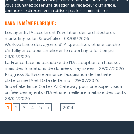
vous souhaitez poser une question au rédacteur d'un article,
contactez-le directement, n'utilisez pas les commentaires.
DANS LA MÊME RUBRIQUE :
Les agents IA accélèrent l'évolution des architectures
marketing selon Snowflake
- 03/08/2026
Workiva lance des agents d’IA spécialisés et une couche
d’intelligence pour améliorer le reporting à fort enjeu
-
29/07/2026
La France face au paradoxe de l’IA : adoption en hausse,
mais des fondations de données fragilisées
- 29/07/2026
Progress Software annonce l'acquisition de l’activité
plateforme IA et Data de Domo
- 29/07/2026
Snowflake lance Cortex AI Gateway pour une supervision
unifiée des agents d'IA et une meilleure maîtrise des coûts
-
29/07/2026
1
2
3
4
5
»
...
2004