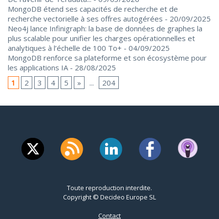
MongoDB étend ses capacités de recherche et de
recherche vectorielle à ses offres autogérées
- 20/09/2025
Neo4j lance Infinigraph: la base de données de graphes la
plus scalable pour unifier les charges opérationnelles et
analytiques à l’échelle de 100 To+
- 04/09/2025
MongoDB renforce sa plateforme et son écosystème pour
les applications IA
- 28/08/2025
1
2
3
4
5
»
...
204
Toute reproduction interdite.
Copyright © Decideo Europe SL
Contact