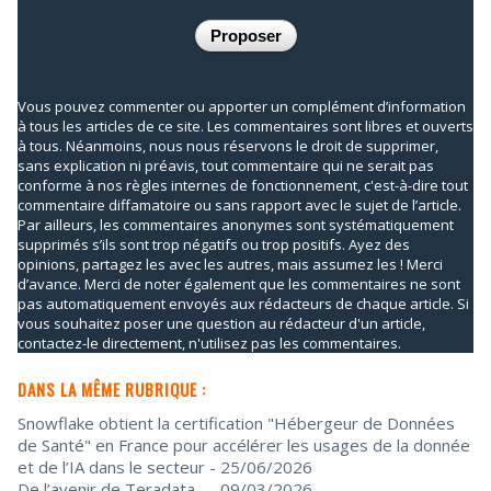
Vous pouvez commenter ou apporter un complément d’information
à tous les articles de ce site. Les commentaires sont libres et ouverts
à tous. Néanmoins, nous nous réservons le droit de supprimer,
sans explication ni préavis, tout commentaire qui ne serait pas
conforme à nos règles internes de fonctionnement, c'est-à-dire tout
commentaire diffamatoire ou sans rapport avec le sujet de l’article.
Par ailleurs, les commentaires anonymes sont systématiquement
supprimés s’ils sont trop négatifs ou trop positifs. Ayez des
opinions, partagez les avec les autres, mais assumez les ! Merci
d’avance. Merci de noter également que les commentaires ne sont
pas automatiquement envoyés aux rédacteurs de chaque article. Si
vous souhaitez poser une question au rédacteur d'un article,
contactez-le directement, n'utilisez pas les commentaires.
DANS LA MÊME RUBRIQUE :
Snowflake obtient la certification "Hébergeur de Données
de Santé" en France pour accélérer les usages de la donnée
et de l’IA dans le secteur
- 25/06/2026
De l’avenir de Teradata...
- 09/03/2026