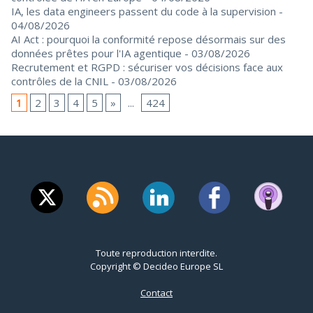
IA, les data engineers passent du code à la supervision
-
04/08/2026
AI Act : pourquoi la conformité repose désormais sur des
données prêtes pour l'IA agentique
- 03/08/2026
Recrutement et RGPD : sécuriser vos décisions face aux
contrôles de la CNIL
- 03/08/2026
1
2
3
4
5
»
...
424
Toute reproduction interdite.
Copyright © Decideo Europe SL
Contact