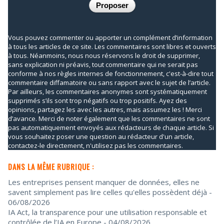
Vous pouvez commenter ou apporter un complément d’information
à tous les articles de ce site. Les commentaires sont libres et ouverts
à tous. Néanmoins, nous nous réservons le droit de supprimer,
sans explication ni préavis, tout commentaire qui ne serait pas
conforme à nos règles internes de fonctionnement, c'est-à-dire tout
commentaire diffamatoire ou sans rapport avec le sujet de l’article.
Par ailleurs, les commentaires anonymes sont systématiquement
supprimés s’ils sont trop négatifs ou trop positifs. Ayez des
opinions, partagez les avec les autres, mais assumez les ! Merci
d’avance. Merci de noter également que les commentaires ne sont
pas automatiquement envoyés aux rédacteurs de chaque article. Si
vous souhaitez poser une question au rédacteur d'un article,
contactez-le directement, n'utilisez pas les commentaires.
DANS LA MÊME RUBRIQUE :
Les entreprises pensent manquer de données, elles ne
savent simplement pas lire celles qu'elles possèdent déjà
-
06/08/2026
IA Act, la transparence pour une utilisation responsable et
contrôlée de l’IA en Europe
- 04/08/2026