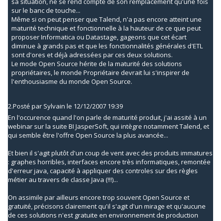
sa situation, ne se rend compte de son remplacement qu'une fois
sur le banc de touche...
Même si on peut penser que Talend, n'a pas encore atteint une
maturité technique et fonctionnelle à la hauteur de ce que peut
proposer Informatica ou Datastage, gageons que cet écart
diminue à grands pas et que les fonctionnalités générales d'ETL
sont d'ores et déjà adressées par ces deux solutions.
Le mode Open Source hérite de la maturité des solutions
propriétaires, le monde Propriétaire devrait lui s'inspirer de
l'enthousiasme du monde Open Source.
2.
Posté par
Sylvain
le 12/12/2007 19:39
En l'occurence quand l'on parle de maturité produit, j'ai assité à un
webinar sur la suite BI JasperSoft, qui intègre notamment Talend, et
qui semble être l'offre Open Source la plus avancée...
Et bien il s'agit plutôt d'un coup de vent avec des produits immatures
: graphes horribles, interfaces encore très informatiques, remontée
d'erreur java, capacité à appliquer des controles sur des règles
métier au travers de classe Java (!!!)...
On assimile par ailleurs encore trop souvent Open Source et
gratuité, précisons clairement qu'il s'agit d'un mirage et qu'aucune
de ces solutions n'est gratuite en environnement de production