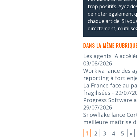
trop positifs. Ayez de
de noter également 
chaque article. Si vo
directement, n'utilis
DANS LA MÊME RUBRIQUE
Les agents IA accélè
03/08/2026
Workiva lance des ag
reporting à fort enj
La France face au pa
fragilisées
- 29/07/2
Progress Software an
29/07/2026
Snowflake lance Cort
meilleure maîtrise d
1
2
3
4
5
»