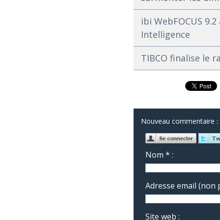
ibi WebFOCUS 9.2 a
Intelligence
TIBCO finalise le 
Nouveau commentaire :
Nom * :
Adresse email (non p
Site web :