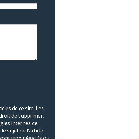
les de ce site. Les
droit de supprimer,
ègles internes de
 sujet de l’article.
sont trop négatifs ou