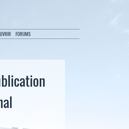
OUVRIR
FORUMS
blication
nal