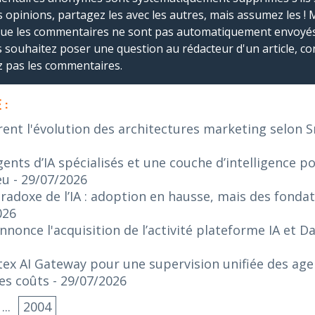
s opinions, partagez les avec les autres, mais assumez les ! 
que les commentaires ne sont pas automatiquement envoyés
us souhaitez poser une question au rédacteur d'un article, co
ez pas les commentaires.
 :
rent l'évolution des architectures marketing selon 
ents d’IA spécialisés et une couche d’intelligence p
eu
- 29/07/2026
radoxe de l’IA : adoption en hausse, mais des fonda
026
nonce l'acquisition de l’activité plateforme IA et 
ex AI Gateway pour une supervision unifiée des agen
es coûts
- 29/07/2026
...
2004