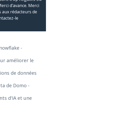
Merci d’avance. Merci
 aux rédacteurs de
ntactez-le
Snowflake
-
our améliorer le
tions de données
Data de Domo
-
ts d'IA et une