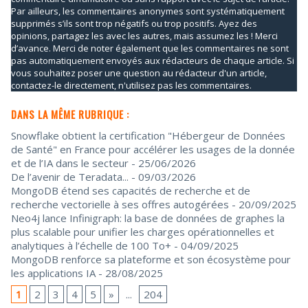
Par ailleurs, les commentaires anonymes sont systématiquement
supprimés s’ils sont trop négatifs ou trop positifs. Ayez des
opinions, partagez les avec les autres, mais assumez les ! Merci
d’avance. Merci de noter également que les commentaires ne sont
pas automatiquement envoyés aux rédacteurs de chaque article. Si
vous souhaitez poser une question au rédacteur d'un article,
contactez-le directement, n'utilisez pas les commentaires.
DANS LA MÊME RUBRIQUE :
Snowflake obtient la certification "Hébergeur de Données
de Santé" en France pour accélérer les usages de la donnée
et de l’IA dans le secteur
- 25/06/2026
De l’avenir de Teradata...
- 09/03/2026
MongoDB étend ses capacités de recherche et de
recherche vectorielle à ses offres autogérées
- 20/09/2025
Neo4j lance Infinigraph: la base de données de graphes la
plus scalable pour unifier les charges opérationnelles et
analytiques à l’échelle de 100 To+
- 04/09/2025
MongoDB renforce sa plateforme et son écosystème pour
les applications IA
- 28/08/2025
1
2
3
4
5
»
...
204