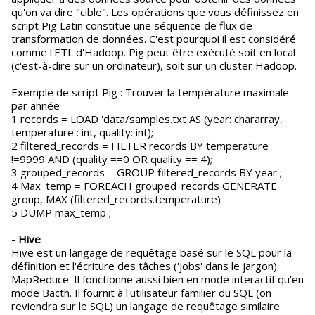
qu'on va dire "cible". Les opérations que vous définissez en
script Pig Latin constitue une séquence de flux de
transformation de données. C'est pourquoi il est considéré
comme l'ETL d'Hadoop. Pig peut être exécuté soit en local
(c'est-à-dire sur un ordinateur), soit sur un cluster Hadoop.
Exemple de script Pig : Trouver la température maximale
par année
1 records = LOAD 'data/samples.txt AS (year: chararray,
temperature : int, quality: int);
2 filtered_records = FILTER records BY temperature
!=9999 AND (quality ==0 OR quality == 4);
3 grouped_records = GROUP filtered_records BY year ;
4 Max_temp = FOREACH grouped_records GENERATE
group, MAX (filtered_records.temperature)
5 DUMP max_temp ;
- Hive
Hive est un langage de requêtage basé sur le SQL pour la
définition et l'écriture des tâches ('jobs' dans le jargon)
MapReduce. Il fonctionne aussi bien en mode interactif qu'en
mode Bacth. Il fournit à l'utilisateur familier du SQL (on
reviendra sur le SQL) un langage de requêtage similaire