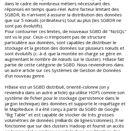
dans le cadre de nombreux métiers nécessitant des
réponses en temps quasi-réel. Autre facteur limitant des
SGBDR, ils n'arrivent à assurer la distribution des données
que sur 5 nœuds (ordinateurs) tout au plus (les SGBDR ne
sont pas évolutifs).
Pour contourner ces limites, de nouveaux SGBD dit "NoSQL"
ont vu le jour. Ceux-ci n'imposent pas de structure
particulière aux données, sont capables de distribuer le
stockage et la gestion des données sur plusieurs nœuds et
sont évolutifs (c.-à-d. que la montée en charge se gère en
augmentant le nombre de nœuds sur le cluster). HBase fait
partie de cette catégorie de SGBD. Nous reviendrons dans
un autre article sur ces Systèmes de Gestion de Données
d'un nouveau genre.
HBase est un SGBD distribué, orienté-colonne (on y
reviendra dans un autre article) qui utilise HDFS comme son
système de fichier pour le stockage (persistence dans le
jargon technique) des données et supporte le requêtage et
le MapReduce. Il a été conçu à partir du SGBD de Google
"Big Table" et est capable de stocker de très grosses
volumétries de données (milliards de lignes/colonnes). Il ne
fonctionne que sur des clusters Hadoop et fournit un accès