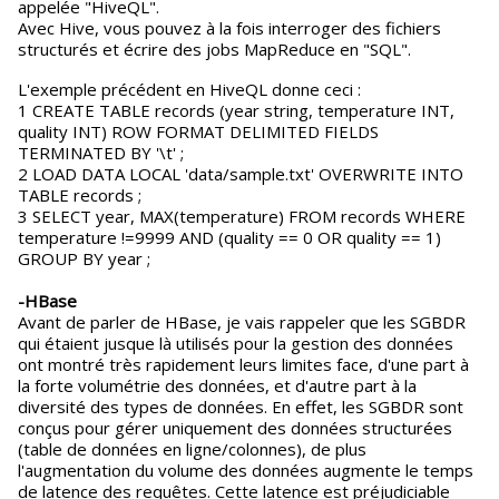
appelée "HiveQL".
Avec Hive, vous pouvez à la fois interroger des fichiers
structurés et écrire des jobs MapReduce en "SQL".
L'exemple précédent en HiveQL donne ceci :
1 CREATE TABLE records (year string, temperature INT,
quality INT) ROW FORMAT DELIMITED FIELDS
TERMINATED BY '\t' ;
2 LOAD DATA LOCAL 'data/sample.txt' OVERWRITE INTO
TABLE records ;
3 SELECT year, MAX(temperature) FROM records WHERE
temperature !=9999 AND (quality == 0 OR quality == 1)
GROUP BY year ;
-HBase
Avant de parler de HBase, je vais rappeler que les SGBDR
qui étaient jusque là utilisés pour la gestion des données
ont montré très rapidement leurs limites face, d'une part à
la forte volumétrie des données, et d'autre part à la
diversité des types de données. En effet, les SGBDR sont
conçus pour gérer uniquement des données structurées
(table de données en ligne/colonnes), de plus
l'augmentation du volume des données augmente le temps
de latence des requêtes. Cette latence est préjudiciable