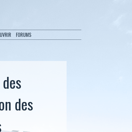
OUVRIR
FORUMS
 des
ion des
s