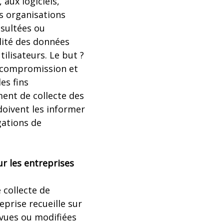
 aux logiciels,
es organisations
sultées ou
lité des données
ilisateurs. Le but ?
 compromission et
es fins
ent de collecte des
doivent les informer
gations de
r les entreprises
 collecte de
prise recueille sur
evues ou modifiées