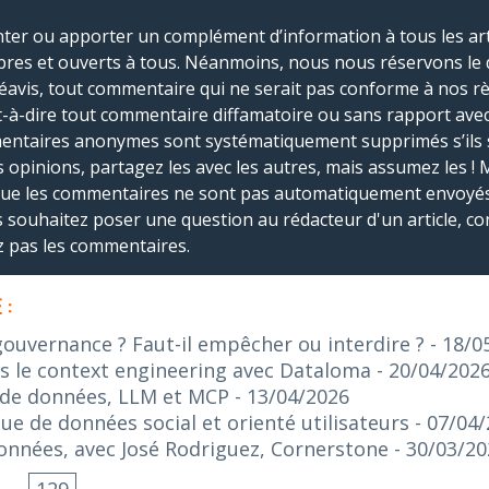
r ou apporter un complément d’information à tous les artic
bres et ouverts à tous. Néanmoins, nous nous réservons le 
réavis, tout commentaire qui ne serait pas conforme à nos r
-à-dire tout commentaire diffamatoire ou sans rapport avec le
mmentaires anonymes sont systématiquement supprimés s’ils 
s opinions, partagez les avec les autres, mais assumez les ! 
que les commentaires ne sont pas automatiquement envoyés
us souhaitez poser une question au rédacteur d'un article, co
ez pas les commentaires.
 :
gouvernance ? Faut-il empêcher ou interdire ?
- 18/0
s le context engineering avec Dataloma
- 20/04/202
 de données, LLM et MCP
- 13/04/2026
ue de données social et orienté utilisateurs
- 07/04
données, avec José Rodriguez, Cornerstone
- 30/03/2