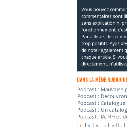
Vous pouvez commente
commentaires sont li
sans explication ni p
fonctionnement, c'est
Par ailleurs, les co
trop positifs. Ayez de
de noter également 
chaque article. Si vo
directement, n'utilis
DANS LA MÊME RUBRIQUE
Podcast : Mauvaise 
Podcast : Découvron
Podcast : Catalogue
Podcast : Un catalog
Podcast : IA, RH et 