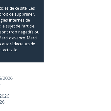
les de ce site. Les
droit de supprimer,
ègles internes de
 sujet de l’article.
sont trop négatifs ou
Merci d’avance. Merci
 aux rédacteurs de
ntactez-le
5/2026
6
/2026
026