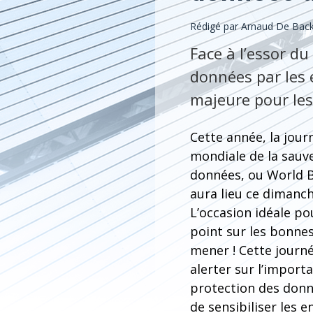
Rédigé par Arnaud De Back
Face à l’essor du
données par les 
majeure pour le
Cette année, la jour
mondiale de la sauv
données, ou World 
aura lieu ce dimanc
L’occasion idéale pou
point sur les bonne
mener ! Cette journé
alerter sur l’import
protection des don
de sensibiliser les e