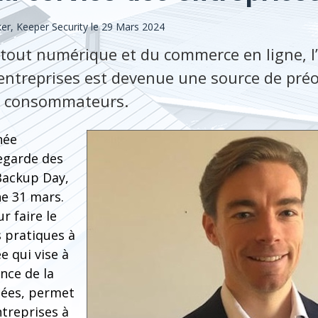
er, Keeper Security le 29 Mars 2024
 tout numérique et du commerce en ligne, l’
entreprises est devenue une source de pré
s consommateurs.
née
egarde des
Backup Day,
he 31 mars.
r faire le
s pratiques à
e qui vise à
ance de la
nées, permet
ntreprises à