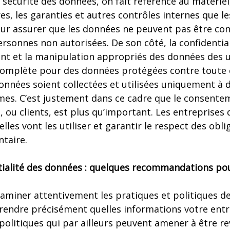
 sécurité des données, on fait référence au matériel,
es, les garanties et autres contrôles internes que l
ur assurer que les données ne peuvent pas être con
rsonnes non autorisées. De son côté, la confidentia
nt et la manipulation appropriés des données des ut
 complète pour des données protégées contre toute
 données soient collectées et utilisées uniquement à d
mes. C’est justement dans ce cadre que le consentem
, ou clients, est plus qu’important. Les entreprises 
lles vont les utiliser et garantir le respect des obli
taire.
ntialité des données : quelques recommandations pou
examiner attentivement les pratiques et politiques de
ndre précisément quelles informations votre entre
s politiques qui par ailleurs peuvent amener à être r