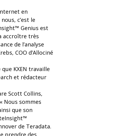
internet en
nous, c’est le
Insight™ Genius est
 accroître très
ance de l’analyse
Krebs, COO d’Allociné
e que KXEN travaille
earch et rédacteur
re Scott Collins,
n. « Nous sommes
ainsi que son
iteInsight™
innover de Teradata.
de prendre des