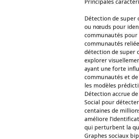
Principales caractéri
Détection de super c
ou nœuds pour ident
communautés pour id
communautés reliées
détection de super 
explorer visuellemen
ayant une forte infl
communautés et de s
les modèles prédicti
Détection accrue de 
Social pour détecter 
centaines de million
améliore l’identifi
qui perturbent la q
Graphes sociaux bipa