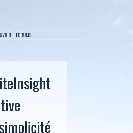
OUVRIR
FORUMS
iteInsight
tive
 simplicité