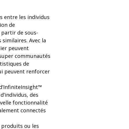
s entre les individus
ion de
partir de sous-
imilaires. Avec la
tier peuvent
es super communautés
tistiques de
i peuvent renforcer
’InfiniteInsight™
d’individus, des
velle fonctionnalité
malement connectés
 produits ou les