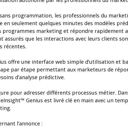
lisation autonome par les professionnels du market
t sans programmation, les professionnels du market
e en seulement quelques minutes des modèles prédic
rs programmes marketing et répondre rapidement 
t assurés que les interactions avec leurs clients son
s récentes.
ius offre une interface web simple d’utilisation et b
tape par étape permettant aux marketeurs de répo
oins d’analyse prédictive.
gure pour adresser différents processus métier. Dans 
niteInsight™ Genius est livré clé en main avec un tem
ing.
rnant l’annonce :