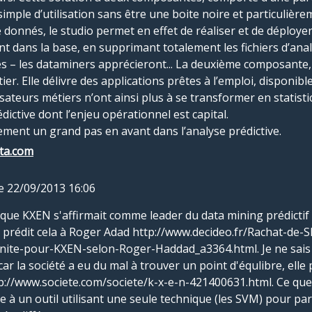
imple d’utilisation sans être une boite noire et particulièr
 donnés, le studio permet en effet de réaliser et de déployer
nt dans la base, en supprimant totalement les fichiers d’anal
s – les dataminers apprécieront... La deuxième composante
ier. Elle délivre des applications prêtes à l’emploi, disponib
isateurs métiers n’ont ainsi plus à se transformer en statist
ictive dont l’enjeu opérationnel est capital.
ment un grand pas en avant dans l’analyse prédictive.
ta.com
le 22/09/2013 16:06
que KXEN s'affirmait comme leader du data mining prédictif 
s prédit cela à Roger Adad http://www.decideo.fr/Rachat-de
ite-pour-KXEN-selon-Roger-Haddad_a3364.html. Je ne sais pa
ar la société a eu du mal à trouver un point d'équlibre, elle
p://www.societe.com/societe/k-x-e-n-421400631.html. Ce que j
re à un outil utilisant une seule technique (les SVM) pour par