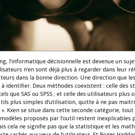
ing, l’informatique décisionnelle est devenue un sujet
lisateurs n’en sont déjà plus à regarder dans leur ré
teurs dans la bonne direction. Une direction que les
 à identifier. Deux méthodes coexistent : celle des st
 tels que SAS ou SPSS ; et celle des utilisateurs plus o
ils plus simples d’utilisation, quitte à ne pas maitr
e ». Kxen se situe dans cette seconde catégorie, to
 modèles proposés par l’outil restent inexplicable
Mais cela ne signifie pas que la statistique et les ma
juste cachés aux yeux de l’utilisateur. Et Roger Hadd