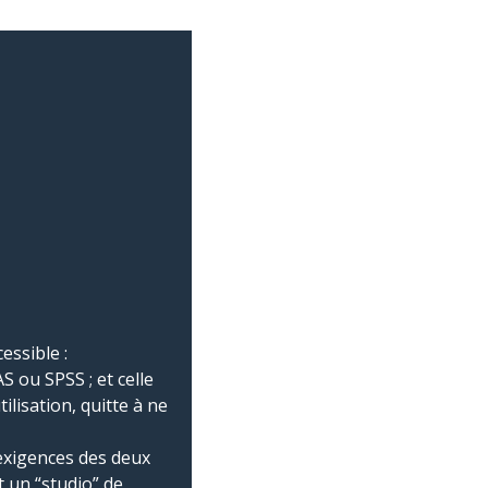
essible :
AS ou SPSS ; et celle
ilisation, quitte à ne
 exigences des deux
t un “studio” de