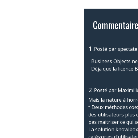
Commentaire
1.
Posté par
spectate
Business Objects ne 
Déja que la licence B
2.
Posté par
Maximili
Mais la nature à horre
“ Deux méthodes coexis
des utilisateurs plus o
pas maitriser ce qui s
La solution knowlbox 
catégories d’utilisat