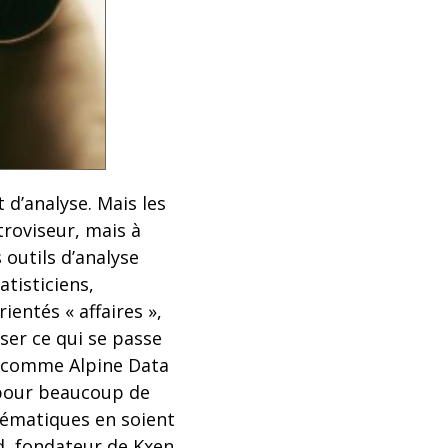
 d’analyse. Mais les
troviseur, mais à
 outils d’analyse
atisticiens,
rientés « affaires »,
iser ce qui se passe
ut comme Alpine Data
s pour beaucoup de
thématiques en soient
ad, fondateur de Kxen