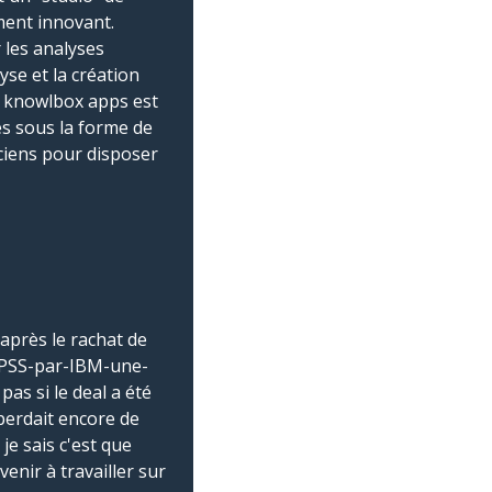
ement innovant.
 les analyses
yse et la création
, knowlbox apps est
les sous la forme de
iciens pour disposer
après le rachat de
-SPSS-par-IBM-une-
s si le deal a été
 perdait encore de
e sais c'est que
venir à travailler sur