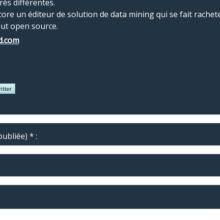
ès différentes.
re un éditeur de solution de data mining qui se fait racheter.
out open source.
ud.com
ubliée) * :