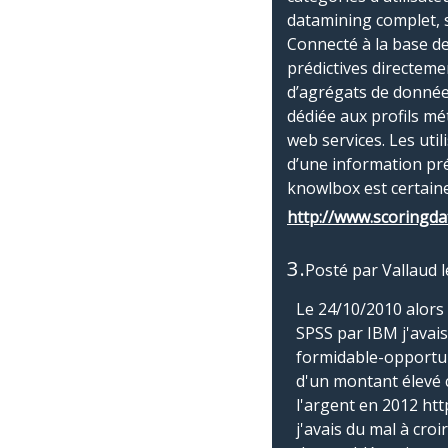
datamining complet, s
Connecté à la base de
prédictives directeme
d’agrégats de donnée
dédiée aux profils mét
web services. Les util
d’une information préd
knowlbox est certaine
http://www.scoringda
3.
Posté par
Vallaud
Le 24/10/2010 alors 
SPSS par IBM j'avai
formidable-opportun
d'un montant élevé c
l'argent en 2012 htt
j'avais du mal à croi