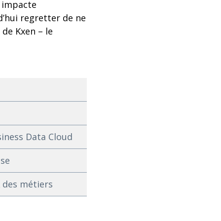
A impacte
d’hui regretter de ne
 de Kxen – le
siness Data Cloud
ise
A des métiers