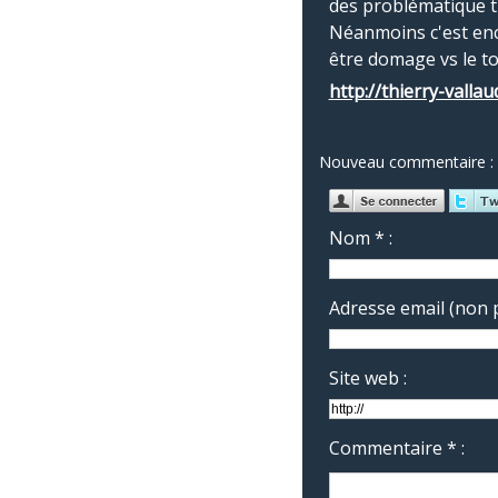
des problématique tr
Néanmoins c'est enco
être domage vs le t
http://thierry-valla
Nouveau commentaire :
Nom * :
Adresse email (non p
Site web :
Commentaire * :