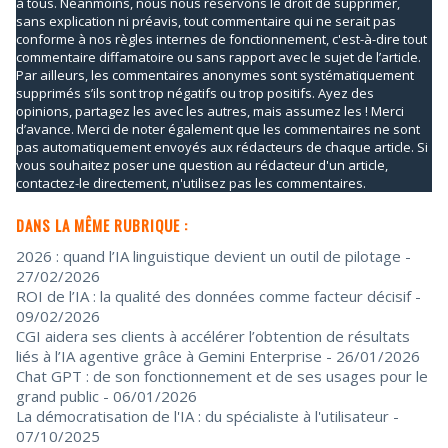
à tous. Néanmoins, nous nous réservons le droit de supprimer,
sans explication ni préavis, tout commentaire qui ne serait pas
conforme à nos règles internes de fonctionnement, c'est-à-dire tout
commentaire diffamatoire ou sans rapport avec le sujet de l’article.
Par ailleurs, les commentaires anonymes sont systématiquement
supprimés s’ils sont trop négatifs ou trop positifs. Ayez des
opinions, partagez les avec les autres, mais assumez les ! Merci
d’avance. Merci de noter également que les commentaires ne sont
pas automatiquement envoyés aux rédacteurs de chaque article. Si
vous souhaitez poser une question au rédacteur d'un article,
contactez-le directement, n'utilisez pas les commentaires.
DANS LA MÊME RUBRIQUE :
2026 : quand l’IA linguistique devient un outil de pilotage
-
27/02/2026
ROI de l’IA : la qualité des données comme facteur décisif
-
09/02/2026
CGI aidera ses clients à accélérer l’obtention de résultats
liés à l’IA agentive grâce à Gemini Enterprise
- 26/01/2026
Chat GPT : de son fonctionnement et de ses usages pour le
grand public
- 06/01/2026
La démocratisation de l'IA : du spécialiste à l'utilisateur
-
07/10/2025