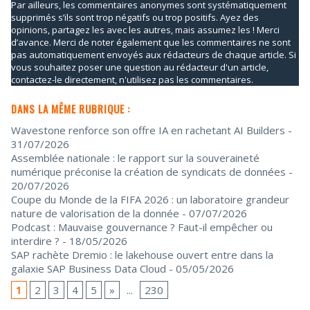
Par ailleurs, les commentaires anonymes sont systématiquement
supprimés s’ils sont trop négatifs ou trop positifs. Ayez des
opinions, partagez les avec les autres, mais assumez les ! Merci
d’avance. Merci de noter également que les commentaires ne sont
pas automatiquement envoyés aux rédacteurs de chaque article. Si
vous souhaitez poser une question au rédacteur d'un article,
contactez-le directement, n'utilisez pas les commentaires.
DANS LA MÊME RUBRIQUE :
Wavestone renforce son offre IA en rachetant AI Builders
-
31/07/2026
Assemblée nationale : le rapport sur la souveraineté
numérique préconise la création de syndicats de données
-
20/07/2026
Coupe du Monde de la FIFA 2026 : un laboratoire grandeur
nature de valorisation de la donnée
- 07/07/2026
Podcast : Mauvaise gouvernance ? Faut-il empêcher ou
interdire ?
- 18/05/2026
SAP rachète Dremio : le lakehouse ouvert entre dans la
galaxie SAP Business Data Cloud
- 05/05/2026
1
2
3
4
5
»
...
230