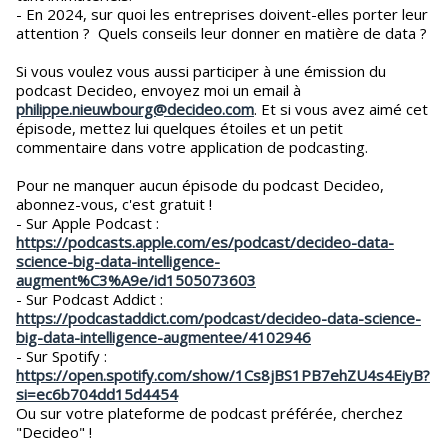
- En 2024, sur quoi les entreprises doivent-elles porter leur
attention ? Quels conseils leur donner en matière de data ?
Si vous voulez vous aussi participer à une émission du
podcast Decideo, envoyez moi un email à
philippe.nieuwbourg@decideo.com
. Et si vous avez aimé cet
épisode, mettez lui quelques étoiles et un petit
commentaire dans votre application de podcasting.
Pour ne manquer aucun épisode du podcast Decideo,
abonnez-vous, c'est gratuit !
- Sur Apple Podcast :
https://podcasts.apple.com/es/podcast/decideo-data-
science-big-data-intelligence-
augment%C3%A9e/id1505073603
- Sur Podcast Addict :
https://podcastaddict.com/podcast/decideo-data-science-
big-data-intelligence-augmentee/4102946
- Sur Spotify :
https://open.spotify.com/show/1Cs8jBS1PB7ehZU4s4EiyB?
si=ec6b704dd15d4454
Ou sur votre plateforme de podcast préférée, cherchez
"Decideo" !