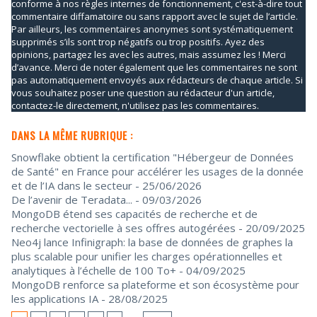
conforme à nos règles internes de fonctionnement, c'est-à-dire tout
commentaire diffamatoire ou sans rapport avec le sujet de l’article.
Par ailleurs, les commentaires anonymes sont systématiquement
supprimés s’ils sont trop négatifs ou trop positifs. Ayez des
opinions, partagez les avec les autres, mais assumez les ! Merci
d’avance. Merci de noter également que les commentaires ne sont
pas automatiquement envoyés aux rédacteurs de chaque article. Si
vous souhaitez poser une question au rédacteur d'un article,
contactez-le directement, n'utilisez pas les commentaires.
DANS LA MÊME RUBRIQUE :
Snowflake obtient la certification "Hébergeur de Données
de Santé" en France pour accélérer les usages de la donnée
et de l’IA dans le secteur
- 25/06/2026
De l’avenir de Teradata...
- 09/03/2026
MongoDB étend ses capacités de recherche et de
recherche vectorielle à ses offres autogérées
- 20/09/2025
Neo4j lance Infinigraph: la base de données de graphes la
plus scalable pour unifier les charges opérationnelles et
analytiques à l’échelle de 100 To+
- 04/09/2025
MongoDB renforce sa plateforme et son écosystème pour
les applications IA
- 28/08/2025