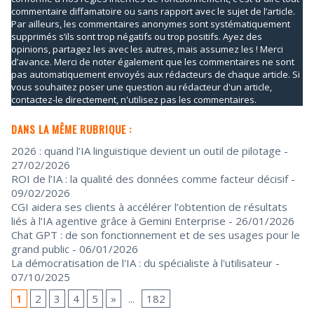
commentaire diffamatoire ou sans rapport avec le sujet de l’article.
Par ailleurs, les commentaires anonymes sont systématiquement
supprimés s’ils sont trop négatifs ou trop positifs. Ayez des
opinions, partagez les avec les autres, mais assumez les ! Merci
d’avance. Merci de noter également que les commentaires ne sont
pas automatiquement envoyés aux rédacteurs de chaque article. Si
vous souhaitez poser une question au rédacteur d'un article,
contactez-le directement, n'utilisez pas les commentaires.
DANS LA MÊME RUBRIQUE :
2026 : quand l’IA linguistique devient un outil de pilotage
-
27/02/2026
ROI de l’IA : la qualité des données comme facteur décisif
-
09/02/2026
CGI aidera ses clients à accélérer l’obtention de résultats
liés à l’IA agentive grâce à Gemini Enterprise
- 26/01/2026
Chat GPT : de son fonctionnement et de ses usages pour le
grand public
- 06/01/2026
La démocratisation de l'IA : du spécialiste à l'utilisateur
-
07/10/2025
1
2
3
4
5
»
...
182