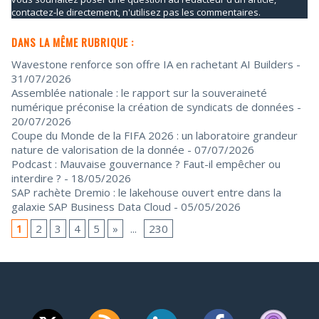
contactez-le directement, n'utilisez pas les commentaires.
DANS LA MÊME RUBRIQUE :
Wavestone renforce son offre IA en rachetant AI Builders
-
31/07/2026
Assemblée nationale : le rapport sur la souveraineté
numérique préconise la création de syndicats de données
-
20/07/2026
Coupe du Monde de la FIFA 2026 : un laboratoire grandeur
nature de valorisation de la donnée
- 07/07/2026
Podcast : Mauvaise gouvernance ? Faut-il empêcher ou
interdire ?
- 18/05/2026
SAP rachète Dremio : le lakehouse ouvert entre dans la
galaxie SAP Business Data Cloud
- 05/05/2026
1
2
3
4
5
»
...
230