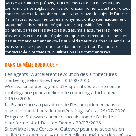
sans explication ni préavis, tout commentaire qui ne serait pas
conforme à nos règles internes de fonctionnement, c'est-à-dire tout
commentaire diffamatoire ou sans rapport avec le sujet de l’article.
Par ailleurs, les commentaires anonymes sont systématiquement
supprimés s’ils sont trop négatifs ou trop positifs. Ayez des
opinions, partagez les avec les autres, mais assumez les ! Merci
d’avance. Merci de noter également que les commentaires ne sont
pas automatiquement envoyés aux rédacteurs de chaque article. Si
vous souhaitez poser une question au rédacteur d'un article,
contactez-le directement, n'utilisez pas les commentaires.
DANS LA MÊME RUBRIQUE :
Les agents IA accélèrent l'évolution des architectures
marketing selon Snowflake
- 03/08/2026
Workiva lance des agents d’IA spécialisés et une couche
d’intelligence pour améliorer le reporting à fort enjeu
-
29/07/2026
La France face au paradoxe de l’IA : adoption en hausse,
mais des fondations de données fragilisées
- 29/07/2026
Progress Software annonce l'acquisition de l’activité
plateforme IA et Data de Domo
- 29/07/2026
Snowflake lance Cortex AI Gateway pour une supervision
unifiée des agents d'IA et une meilleure maîtrise des coûts
-