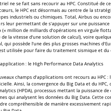
riel ne se fait sans recourir au HPC. Constitué de ce
 cœurs, le HPC est désormais au centre de la stratég
pes industriels ou chimiques. Total, Airbus ou enco
eurs leur permettant de s'appuyer sur une puissance
 (« million de milliards d'opérations en virgule flot
de la vitesse d'une solution de calcul), voire quelqu
l, qui possède l'une des plus grosses machines d'Eu
est utilisée pour faire du traitement sismique et du c
pplication : le High Performance Data Analytics
uveaux champs d'applications ont recours au HPC : l
ificielle. Ainsi, la convergence du Big Data et du HPC,
alytics (HPDA), processus mettant la puissance de 
hmes qui analysent les données du Big Data. Cette c
endre compréhensible de manière excessivement rap
u Big Data.