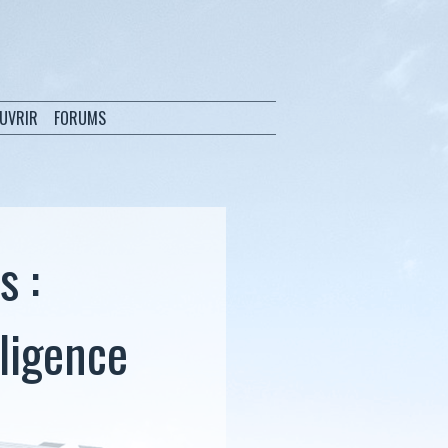
OUVRIR
FORUMS
s :
lligence