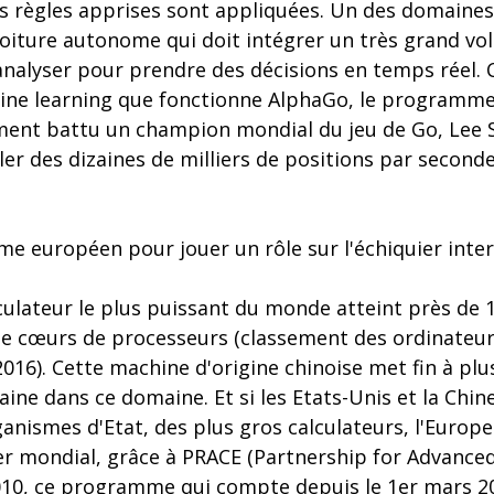
es règles apprises sont appliquées. Un des domaines
 voiture autonome qui doit intégrer un très grand v
 analyser pour prendre des décisions en temps réel.
ne learning que fonctionne AlphaGo, le programme
ent battu un champion mondial du jeu de Go, Lee S
ler des dizaines de milliers de positions par seconde
e européen pour jouer un rôle sur l'échiquier inter
culateur le plus puissant du monde atteint près de 
 de cœurs de processeurs (classement des ordinateur
16). Cette machine d'origine chinoise met fin à plu
ne dans ce domaine. Et si les Etats-Unis et la Chine
ganismes d'Etat, des plus gros calculateurs, l'Europ
uier mondial, grâce à PRACE (Partnership for Advanc
010, ce programme qui compte depuis le 1er mars 2