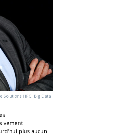
 Solutions HPC, Big Data
es
ssivement
ourd'hui plus aucun