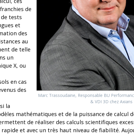
lcul, ces
ffranchies de
de tests
ngues et
mation des
istances au
ent de telle
ans un
ique X, ou
ols en cas
evenus des
Marc Trassoudaine, Responsable BU Performance
& VDI 3D chez Axians
i la
èles mathématiques et de la puissance de calcul d
rmettent de réaliser des calculs scientifiques exce
rapide et avec un très haut niveau de fiabilité. Auj