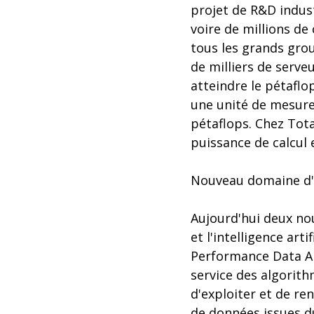
projet de R&D indust
voire de millions de
tous les grands grou
de milliers de serv
atteindre le pétaflop
une unité de mesure 
pétaflops. Chez Tota
puissance de calcul 
Nouveau domaine d'a
Aujourd'hui deux no
et l'intelligence art
Performance Data An
service des algorit
d'exploiter et de r
de données issues d