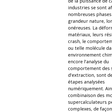
de la puissance de ca
industries se sont a
nombreuses phases 
grandeur nature, lo
onéreuses. La défor
matériaux, leurs rés
crash, le comportem
ou telle molécule d
environnement chim
encore l'analyse du
comportement des s
d'extraction, sont d
étapes analysées
numériquement. Ains
combinaison des mod
supercalculateurs pe
complexes, de façon 