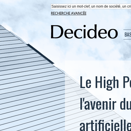
RECHERCHE AVANCÉE
BA
Le High P
l'avenir d
artificiell