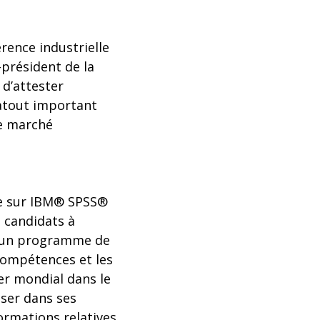
érence industrielle
-président de la
 d’attester
 atout important
le marché
me sur IBM® SPSS®
 candidats à
nt un programme de
compétences et les
er mondial dans le
iser dans ses
ormations relatives