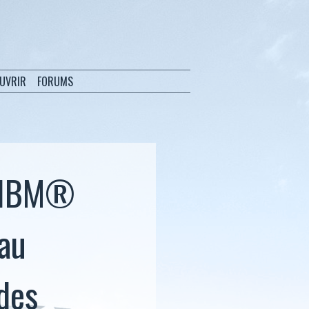
OUVRIR
FORUMS
r IBM®
eau
 des