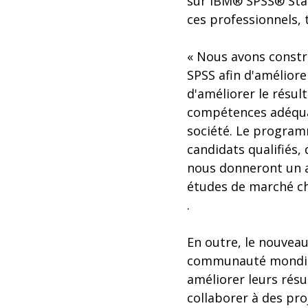
sur IBM® SPSS® Stat
ces professionnels, 
« Nous avons constru
SPSS afin d'amélior
d'améliorer le résul
compétences adéquate
société. Le program
candidats qualifiés,
nous donneront un a
études de marché ch
.
En outre, le nouvea
communauté mondiale 
améliorer leurs résu
collaborer à des pr