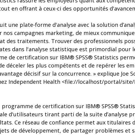
istics rassure les employeurs quant aux compétence
tout en offrant à ceux-ci des opportunités d'avance
it une plate-forme d'analyse avec la solution d’anal
er nos campagnes marketing, de mieux communiquer 
tat des traitements. Trouver des professionnels pos
s dans l'analyse statistique est primordial pour le
me de certification sur IBM® SPSS® Statistics perm
 de déceler les plus compétents et de repérer les em
vantage décisif sur la concurrence. » explique Joe 
ez Independent Health <file://localhost/portal/sit
u programme de certification sur IBM® SPSS® Statis
d'utilisateurs tirant parti de la suite d’analyse p
ltats. Ce réseau de confiance permet aux titulaires de
ojets de développement, de partager problèmes et s