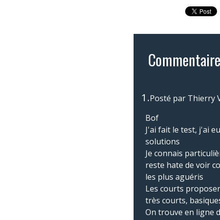
Commentaire
1.
Posté par
Thierry 
Bof
J'ai fait le test, j'
solutions
Je connais particuli
reste hate de voir c
les plus aguéris
Les courts proposer
très courts, basique
On trouve en ligne 