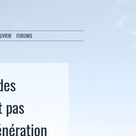
OUVRIR
FORUMS
des
t pas
énération