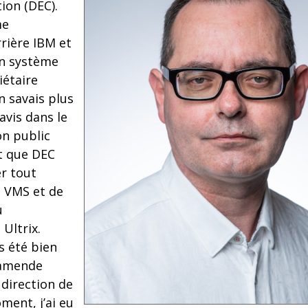
ion (DEC).
me
rrière IBM et
un système
iétaire
n savais plus
 avis dans le
on public
nt que DEC
er tout
 VMS et de
u
Ultrix.
s été bien
e amende
 direction de
ent, j’ai eu