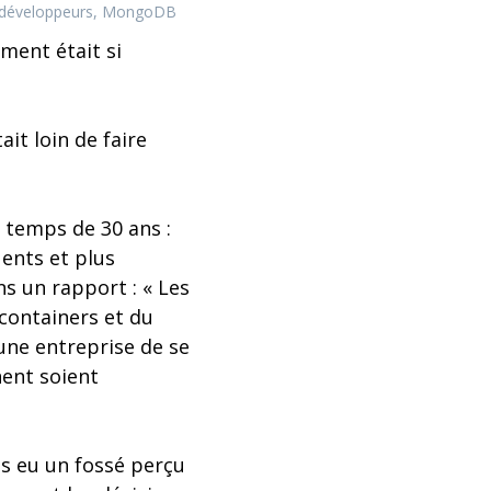
es développeurs, MongoDB
ment était si
it loin de faire
 temps de 30 ans :
uents et plus
s un rapport : « Les
containers et du
 une entreprise de se
nent soient
s eu un fossé perçu