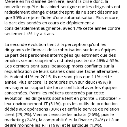
Menée en fin d’année dernière, avant la crise donc, la
nouvelle enquête du cabinet souligne que les dirigeants ont
radicalement changé d’état d’esprit. Ils ne sont désormais
que 35% à rejeter l’idée d’une automatisation. Plus encore,
la part des sondés en cours de déploiement a
considérablement augmenté, avec 17% cette année contre
seulement 4% il y a 4 ans.
La seconde évolution tient à la perception qu’ont les
dirigeants de l’impact de la robotisation sur leurs équipes.
La part des personnes interrogées qui estiment que des
emplois seront supprimés est ainsi passée de 46% à 65%.
Ces derniers sont aussi beaucoup moins confiants sur la
requalification de leurs salariés dans une tâche alternative,
ils étaient 41% en 2015, ils ne sont plus que 11% cette
année. Plus encore, ils sont près d’un sur deux (49%) à
envisager un rapport de force conflictuel avec les équipes
concernées. Parmi les métiers concernés par cette
évolution, les dirigeants souhaitent en priorité « robotiser »
leur environnement IT (31%), puis les outils de production
dédiés aux opérations (30%) et enfin le service de relation
client (29,2%). Viennent ensuite les achats (26%), puis le
marketing (24%), la comptabilité et la finance (24%) et à un
degré moindre les RH (19%) et le juridique (13%).