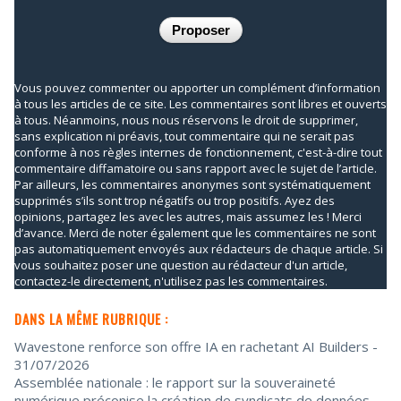
Vous pouvez commenter ou apporter un complément d’information
à tous les articles de ce site. Les commentaires sont libres et ouverts
à tous. Néanmoins, nous nous réservons le droit de supprimer,
sans explication ni préavis, tout commentaire qui ne serait pas
conforme à nos règles internes de fonctionnement, c'est-à-dire tout
commentaire diffamatoire ou sans rapport avec le sujet de l’article.
Par ailleurs, les commentaires anonymes sont systématiquement
supprimés s’ils sont trop négatifs ou trop positifs. Ayez des
opinions, partagez les avec les autres, mais assumez les ! Merci
d’avance. Merci de noter également que les commentaires ne sont
pas automatiquement envoyés aux rédacteurs de chaque article. Si
vous souhaitez poser une question au rédacteur d'un article,
contactez-le directement, n'utilisez pas les commentaires.
DANS LA MÊME RUBRIQUE :
Wavestone renforce son offre IA en rachetant AI Builders
-
31/07/2026
Assemblée nationale : le rapport sur la souveraineté
numérique préconise la création de syndicats de données
-