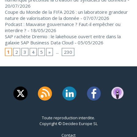
20/07/2026
Coupe du Monde de la FIFA 2026 : un laboratoire grandeur
nature de valorisation de la donnée
- 07/07/2026
Podcast : Mauvaise gouvernance ? Faut-il empêcher ou
interdire ?
- 18/05/2026
SAP rachète Dremio : le lakehouse ouvert entre dans la
galaxie SAP Business Data Cloud
- 05/05/2026
1
2
3
4
5
»
...
230
Toute reproduction interdite.
Copyright © Decideo Europe SL
Contact