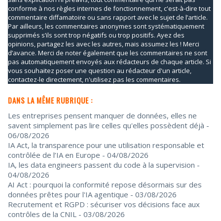
conforme à nos règles internes de fonctionnement, c'est-à-dire tout
commentaire diffamatoire ou sans rapport avec le sujet de l’article.
Par ailleurs, les commentaires anonymes sont systématiquement
supprimés s’ils sont trop négatifs ou trop positifs. Ayez des
opinions, partagez les avec les autres, mais assumez les ! Merci
d’avance. Merci de noter également que les commentaires ne sont
pas automatiquement envoyés aux rédacteurs de chaque article. Si
vous souhaitez poser une question au rédacteur d'un article,
contactez-le directement, n'utilisez pas les commentaires.
DANS LA MÊME RUBRIQUE :
Les entreprises pensent manquer de données, elles ne
savent simplement pas lire celles qu'elles possèdent déjà
-
06/08/2026
IA Act, la transparence pour une utilisation responsable et
contrôlée de l’IA en Europe
- 04/08/2026
IA, les data engineers passent du code à la supervision
-
04/08/2026
AI Act : pourquoi la conformité repose désormais sur des
données prêtes pour l'IA agentique
- 03/08/2026
Recrutement et RGPD : sécuriser vos décisions face aux
contrôles de la CNIL
- 03/08/2026