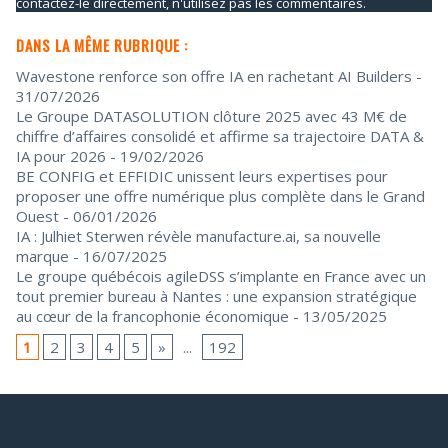
contactez-le directement, n'utilisez pas les commentaires.
DANS LA MÊME RUBRIQUE :
Wavestone renforce son offre IA en rachetant AI Builders
-
31/07/2026
Le Groupe DATASOLUTION clôture 2025 avec 43 M€ de
chiffre d’affaires consolidé et affirme sa trajectoire DATA &
IA pour 2026
- 19/02/2026
BE CONFIG et EFFIDIC unissent leurs expertises pour
proposer une offre numérique plus complète dans le Grand
Ouest
- 06/01/2026
IA : Julhiet Sterwen révèle manufacture.ai, sa nouvelle
marque
- 16/07/2025
Le groupe québécois agileDSS s’implante en France avec un
tout premier bureau à Nantes : une expansion stratégique
au cœur de la francophonie économique
- 13/05/2025
1
2
3
4
5
»
...
192