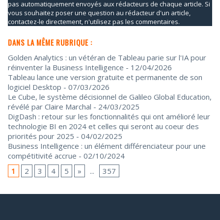
pas automatiquement envoyés aux rédacteurs de chaque article. Si
vous souhaitez poser une question au rédacteur d'un article,
contactez-le directement, n'utilisez pas les commentaires.
DANS LA MÊME RUBRIQUE :
Golden Analytics : un vétéran de Tableau parie sur l'IA pour
réinventer la Business Intelligence
- 12/04/2026
Tableau lance une version gratuite et permanente de son
logiciel Desktop
- 07/03/2026
Le Cube, le système décisionnel de Galileo Global Education,
révélé par Claire Marchal
- 24/03/2025
DigDash : retour sur les fonctionnalités qui ont amélioré leur
technologie BI en 2024 et celles qui seront au coeur des
priorités pour 2025
- 04/02/2025
Business Intelligence : un élément différenciateur pour une
compétitivité accrue
- 02/10/2024
1
2
3
4
5
»
...
357