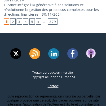
30/11/2024
Lucanet intègre l’IA générative à ses solutions et
révolutionne la gestion des processus complexes pour les
directions financières
- 30/11/2024
1
2
3
4
5
»
...
379
Toute reproduction interdite.
Copyright © Decideo Europe SL
Contact
Toute reproduction ou représentation intégrale ou partielle, par
quelque procédé que ce soit, des pages publiées sur ce site,
faite sans l'autorisation de l'éditeur est illicite et constitue une