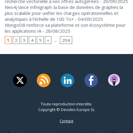
recherche vectorielle à ses offres autogérées
- 20/09/2025
Neo4j lance Infinigraph: la base de données de graphes la
plus scalable pour unifier les charges opérationnelles et
analytiques à l’échelle de 100 To+
- 04/09/2025
MongoDB renforce sa plateforme et son écosystème pour
les applications IA
- 28/08/2025
1
2
3
4
5
»
...
204
Toute reproduction interdite.
Copyright © Decideo Europe SL
Contact