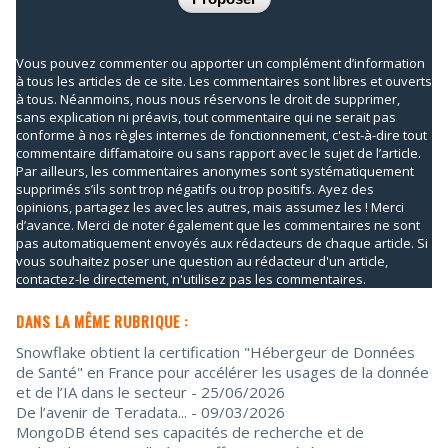
Vous pouvez commenter ou apporter un complément d’information
à tous les articles de ce site. Les commentaires sont libres et ouverts
à tous. Néanmoins, nous nous réservons le droit de supprimer,
sans explication ni préavis, tout commentaire qui ne serait pas
conforme à nos règles internes de fonctionnement, c'est-à-dire tout
commentaire diffamatoire ou sans rapport avec le sujet de l’article.
Par ailleurs, les commentaires anonymes sont systématiquement
supprimés s’ils sont trop négatifs ou trop positifs. Ayez des
opinions, partagez les avec les autres, mais assumez les ! Merci
d’avance. Merci de noter également que les commentaires ne sont
pas automatiquement envoyés aux rédacteurs de chaque article. Si
vous souhaitez poser une question au rédacteur d'un article,
contactez-le directement, n'utilisez pas les commentaires.
DANS LA MÊME RUBRIQUE :
Snowflake obtient la certification "Hébergeur de Données
de Santé" en France pour accélérer les usages de la donnée
et de l’IA dans le secteur
- 25/06/2026
De l’avenir de Teradata...
- 09/03/2026
MongoDB étend ses capacités de recherche et de