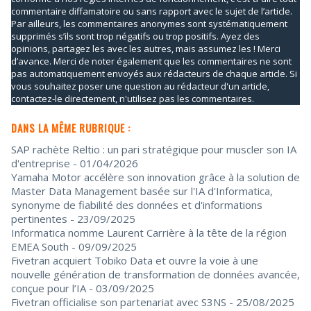
commentaire diffamatoire ou sans rapport avec le sujet de l’article.
Par ailleurs, les commentaires anonymes sont systématiquement
supprimés s’ils sont trop négatifs ou trop positifs. Ayez des
opinions, partagez les avec les autres, mais assumez les ! Merci
d’avance. Merci de noter également que les commentaires ne sont
pas automatiquement envoyés aux rédacteurs de chaque article. Si
vous souhaitez poser une question au rédacteur d'un article,
contactez-le directement, n'utilisez pas les commentaires.
DANS LA MÊME RUBRIQUE :
SAP rachète Reltio : un pari stratégique pour muscler son IA
d'entreprise
- 01/04/2026
Yamaha Motor accélère son innovation grâce à la solution de
Master Data Management basée sur l'IA d'Informatica,
synonyme de fiabilité des données et d'informations
pertinentes
- 23/09/2025
Informatica nomme Laurent Carrière à la tête de la région
EMEA South
- 09/09/2025
Fivetran acquiert Tobiko Data et ouvre la voie à une
nouvelle génération de transformation de données avancée,
conçue pour l’IA
- 03/09/2025
Fivetran officialise son partenariat avec S3NS
- 25/08/2025