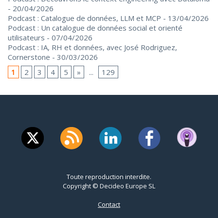
- 20/04/2026
Podcast : Catalogue de données, LLM et MCP
- 13/04/2026
Podcast : Un catalogue de données social et orienté
utilisateurs
- 07/04/2026
Podcast : IA, RH et données, avec José Rodriguez,
Cornerstone
- 30/03/2026
1
2
3
4
5
»
...
129
Toute reproduction interdite.
Copyright © Decideo Europe SL
Contact