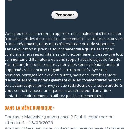
Vous pouvez commenter ou apporter un complément d’information
à tous les articles de ce site. Les commentaires sont libres et ouverts
à tous. Néanmoins, nous nous réservons le droit de supprimer,
sans explication ni préavis, tout commentaire qui ne serait pas
conforme à nos règles internes de fonctionnement, c'est-à-dire tout
commentaire diffamatoire ou sans rapport avec le sujet de l’article.
Par ailleurs, les commentaires anonymes sont systématiquement
supprimés s’ils sont trop négatifs ou trop positifs. Ayez des
opinions, partagez les avec les autres, mais assumez les ! Merci
d’avance. Merci de noter également que les commentaires ne sont
pas automatiquement envoyés aux rédacteurs de chaque article. Si
vous souhaitez poser une question au rédacteur d'un article,
contactez-le directement, n'utilisez pas les commentaires.
DANS LA MÊME RUBRIQUE :
Podcast : Mauvaise gouvernance ? Faut-il empêcher ou
interdire ?
- 18/05/2026
Podcast : Découvrons le context engineering avec Dataloma