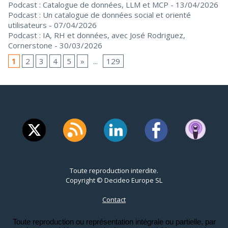
Podcast : Catalogue de données, LLM et MCP
- 13/04/2026
Podcast : Un catalogue de données social et orienté
utilisateurs
- 07/04/2026
Podcast : IA, RH et données, avec José Rodriguez,
Cornerstone
- 30/03/2026
1
2
3
4
5
»
...
129
Toute reproduction interdite.
Copyright © Decideo Europe SL
Contact
Toute reproduction ou représentation intégrale ou partielle, par