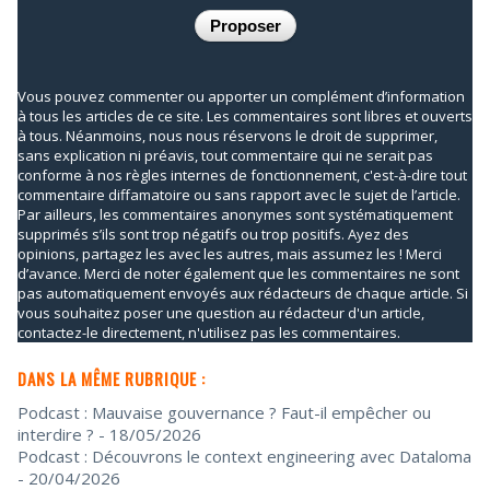
Vous pouvez commenter ou apporter un complément d’information
à tous les articles de ce site. Les commentaires sont libres et ouverts
à tous. Néanmoins, nous nous réservons le droit de supprimer,
sans explication ni préavis, tout commentaire qui ne serait pas
conforme à nos règles internes de fonctionnement, c'est-à-dire tout
commentaire diffamatoire ou sans rapport avec le sujet de l’article.
Par ailleurs, les commentaires anonymes sont systématiquement
supprimés s’ils sont trop négatifs ou trop positifs. Ayez des
opinions, partagez les avec les autres, mais assumez les ! Merci
d’avance. Merci de noter également que les commentaires ne sont
pas automatiquement envoyés aux rédacteurs de chaque article. Si
vous souhaitez poser une question au rédacteur d'un article,
contactez-le directement, n'utilisez pas les commentaires.
DANS LA MÊME RUBRIQUE :
Podcast : Mauvaise gouvernance ? Faut-il empêcher ou
interdire ?
- 18/05/2026
Podcast : Découvrons le context engineering avec Dataloma
- 20/04/2026