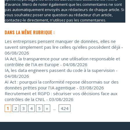
d’avance. Merci de noter également que les commentaires ne sont
pas automatiquement envoyés aux rédacteurs de chaque article. Si
vous souhaitez poser une question au rédacteur d'un article,
contactez-le directement, n'utilisez pas les commentaires.
DANS LA MÊME RUBRIQUE :
Les entreprises pensent manquer de données, elles ne
savent simplement pas lire celles qu'elles possèdent déjà
-
06/08/2026
IA Act, la transparence pour une utilisation responsable et
contrôlée de l’IA en Europe
- 04/08/2026
IA, les data engineers passent du code à la supervision
-
04/08/2026
AI Act : pourquoi la conformité repose désormais sur des
données prêtes pour l'IA agentique
- 03/08/2026
Recrutement et RGPD : sécuriser vos décisions face aux
contrôles de la CNIL
- 03/08/2026
1
2
3
4
5
»
...
424