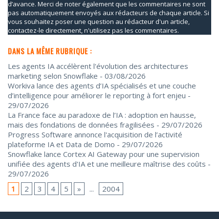
d’avance. Merci de noter également que les commentaires ne sont
pas automatiquement envoyés aux rédacteurs de chaque article. Si
vous souhaitez poser une question au rédacteur d'un article,
contactez-le directement, n'utilisez pas les commentaires.
DANS LA MÊME RUBRIQUE :
Les agents IA accélèrent l'évolution des architectures
marketing selon Snowflake
- 03/08/2026
Workiva lance des agents d’IA spécialisés et une couche
d’intelligence pour améliorer le reporting à fort enjeu
-
29/07/2026
La France face au paradoxe de l’IA : adoption en hausse,
mais des fondations de données fragilisées
- 29/07/2026
Progress Software annonce l'acquisition de l’activité
plateforme IA et Data de Domo
- 29/07/2026
Snowflake lance Cortex AI Gateway pour une supervision
unifiée des agents d'IA et une meilleure maîtrise des coûts
-
29/07/2026
1
2
3
4
5
»
...
2004