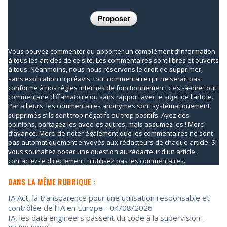
Vous pouvez commenter ou apporter un complément d’information
à tous les articles de ce site. Les commentaires sont libres et ouverts
à tous. Néanmoins, nous nous réservons le droit de supprimer,
sans explication ni préavis, tout commentaire qui ne serait pas
conforme à nos règles internes de fonctionnement, c'est-à-dire tout
commentaire diffamatoire ou sans rapport avec le sujet de l’article.
Par ailleurs, les commentaires anonymes sont systématiquement
supprimés s’ils sont trop négatifs ou trop positifs. Ayez des
opinions, partagez les avec les autres, mais assumez les ! Merci
d’avance. Merci de noter également que les commentaires ne sont
pas automatiquement envoyés aux rédacteurs de chaque article. Si
vous souhaitez poser une question au rédacteur d'un article,
contactez-le directement, n'utilisez pas les commentaires.
DANS LA MÊME RUBRIQUE :
IA Act, la transparence pour une utilisation responsable et
contrôlée de l’IA en Europe
- 04/08/2026
IA, les data engineers passent du code à la supervision
-