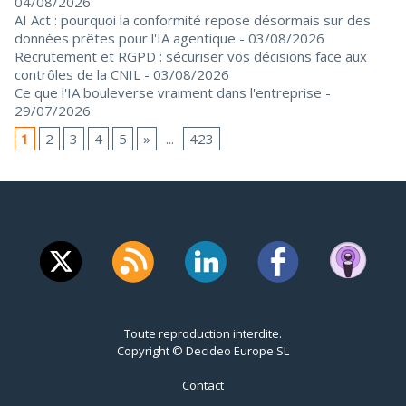
04/08/2026
AI Act : pourquoi la conformité repose désormais sur des
données prêtes pour l'IA agentique
- 03/08/2026
Recrutement et RGPD : sécuriser vos décisions face aux
contrôles de la CNIL
- 03/08/2026
Ce que l'IA bouleverse vraiment dans l'entreprise
-
29/07/2026
1
2
3
4
5
»
...
423
Toute reproduction interdite.
Copyright © Decideo Europe SL
Contact