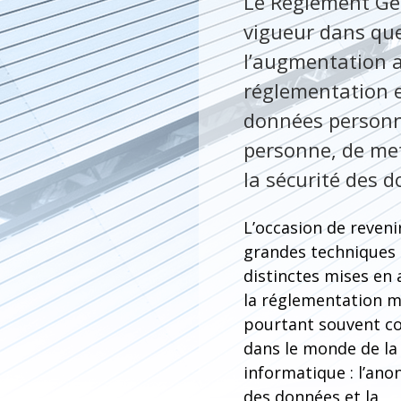
Le Règlement Gén
vigueur dans quel
l’augmentation a
réglementation 
données personne
personne, de met
la sécurité des 
L’occasion de reveni
grandes techniques 
distinctes mises en
la réglementation m
pourtant souvent c
dans le monde de la
informatique : l’ano
des données et la