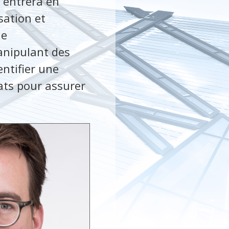
 entrera en
sation et
le
anipulant des
ntifier une
ats pour assurer