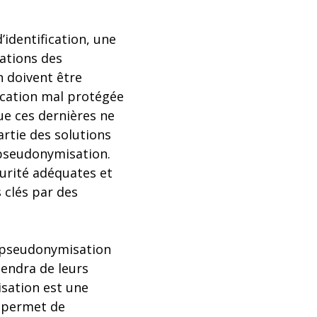
’identification, une
mations des
n doivent être
fication mal protégée
ue ces dernières ne
artie des solutions
 pseudonymisation.
curité adéquates et
 clés par des
e pseudonymisation
endra de leurs
isation est une
n permet de