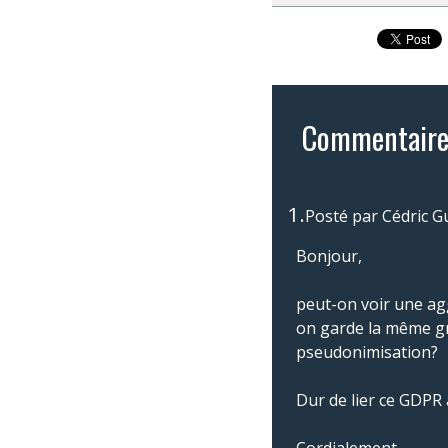
Commentaire
1.
Posté par
Cédric G
Bonjour,
peut-on voir une a
on garde la même gra
pseudonimisation?
Dur de lier ce GDPR a
Cordialement,