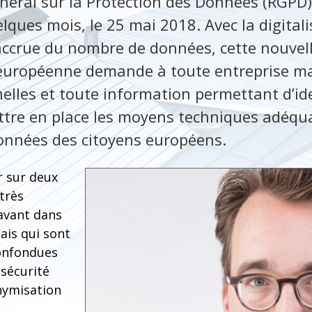
éral sur la Protection des Données (RGPD)
ques mois, le 25 mai 2018. Avec la digitali
ccrue du nombre de données, cette nouvel
européenne demande à toute entreprise m
lles et toute information permettant d’ide
tre en place les moyens techniques adéqu
données des citoyens européens.
r sur deux
très
 avant dans
ais qui sont
onfondues
 sécurité
nymisation