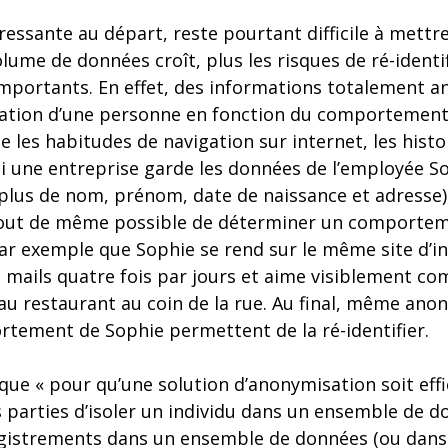
essante au départ, reste pourtant difficile à mettr
lume de données croît, plus les risques de ré-identi
portants. En effet, des informations totalement 
fication d’une personne en fonction du comportement
les habitudes de navigation sur internet, les histo
si une entreprise garde les données de l’employée 
lus de nom, prénom, date de naissance et adresse),
 tout de même possible de déterminer un comporteme
par exemple que Sophie se rend sur le même site d’i
s mails quatre fois par jours et aime visiblement c
au restaurant au coin de la rue. Au final, même anon
tement de Sophie permettent de la ré-identifier.
 que « pour qu’une solution d’anonymisation soit effic
parties d’isoler un individu dans un ensemble de do
egistrements dans un ensemble de données (ou dan