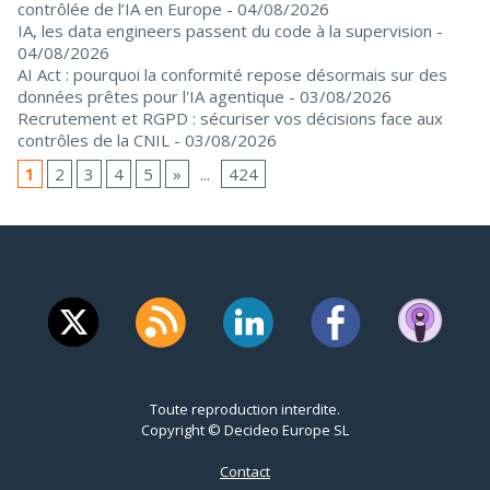
contrôlée de l’IA en Europe
- 04/08/2026
IA, les data engineers passent du code à la supervision
-
04/08/2026
AI Act : pourquoi la conformité repose désormais sur des
données prêtes pour l'IA agentique
- 03/08/2026
Recrutement et RGPD : sécuriser vos décisions face aux
contrôles de la CNIL
- 03/08/2026
1
2
3
4
5
»
...
424
Toute reproduction interdite.
Copyright © Decideo Europe SL
Contact