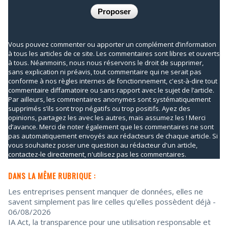
Vous pouvez commenter ou apporter un complément d’information
à tous les articles de ce site. Les commentaires sont libres et ouverts
à tous. Néanmoins, nous nous réservons le droit de supprimer,
sans explication ni préavis, tout commentaire qui ne serait pas
conforme à nos règles internes de fonctionnement, c'est-à-dire tout
commentaire diffamatoire ou sans rapport avec le sujet de l’article.
Par ailleurs, les commentaires anonymes sont systématiquement
supprimés s’ils sont trop négatifs ou trop positifs. Ayez des
opinions, partagez les avec les autres, mais assumez les ! Merci
d’avance. Merci de noter également que les commentaires ne sont
pas automatiquement envoyés aux rédacteurs de chaque article. Si
vous souhaitez poser une question au rédacteur d'un article,
contactez-le directement, n'utilisez pas les commentaires.
DANS LA MÊME RUBRIQUE :
Les entreprises pensent manquer de données, elles ne
savent simplement pas lire celles qu'elles possèdent déjà
-
06/08/2026
IA Act, la transparence pour une utilisation responsable et