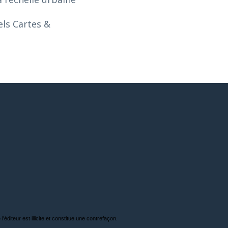
els Cartes &
'éditeur est illicite et constitue une contrefaçon.