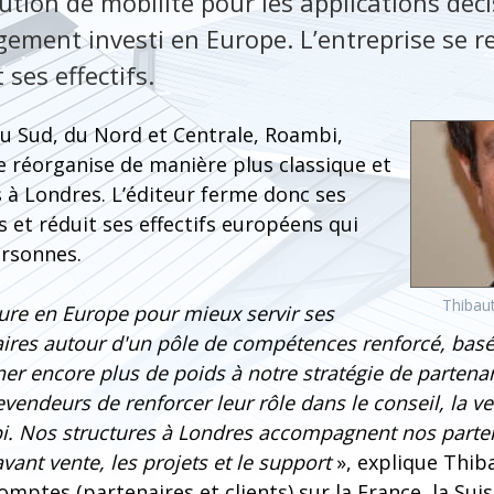
ution de mobilité pour les applications déci
gement investi en Europe. L’entreprise se r
 ses effectifs.
u Sud, du Nord et Centrale, Roambi,
e réorganise de manière plus classique et
 à Londres. L’éditeur ferme donc ses
 et réduit ses effectifs européens qui
ersonnes.
Thibaut
ure en Europe pour mieux servir ses
naires autour d'un pôle de compétences renforcé, bas
er encore plus de poids à notre stratégie de partena
evendeurs de renforcer leur rôle dans le conseil, la ven
i. Nos structures à Londres accompagnent nos parte
avant vente, les projets et le support
», explique Thiba
mptes (partenaires et clients) sur la France, la Suis