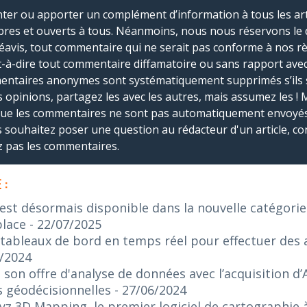
r ou apporter un complément d’information à tous les artic
bres et ouverts à tous. Néanmoins, nous nous réservons le 
réavis, tout commentaire qui ne serait pas conforme à nos r
-à-dire tout commentaire diffamatoire ou sans rapport avec le
mmentaires anonymes sont systématiquement supprimés s’ils 
s opinions, partagez les avec les autres, mais assumez les ! 
que les commentaires ne sont pas automatiquement envoyés
us souhaitez poser une question au rédacteur d'un article, co
ez pas les commentaires.
 :
 est désormais disponible dans la nouvelle catégorie
place
- 22/07/2025
 tableaux de bord en temps réel pour effectuer des 
8/2024
 son offre d'analyse de données avec l’acquisition d’
s géodécisionnelles
- 27/06/2024
z 3D Mapping, le premier logiciel de cartographie à