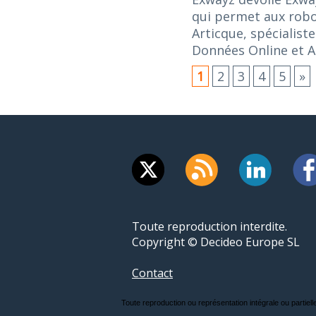
qui permet aux robo
Articque, spécialist
Données Online et A
1
2
3
4
5
»
Toute reproduction interdite.
Copyright © Decideo Europe SL
Contact
Toute reproduction ou représentation intégrale ou partielle