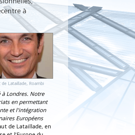
sionnelles,
ecentre à
 de Lataillade, Roambi
é à Londres. Notre
riats en permettant
te et l'intégration
naires Européens
ut de Lataillade, en
se et l'Europe du