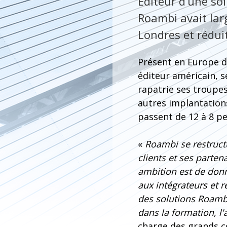
Editeur d’une sol
Roambi avait lar
Londres et réduit
Présent en Europe d
éditeur américain, s
rapatrie ses troupes
autres implantations
passent de 12 à 8 p
«
Roambi se restruct
clients et ses parte
ambition est de donn
aux intégrateurs et r
des solutions Roamb
dans la formation, l'
charge des grands co