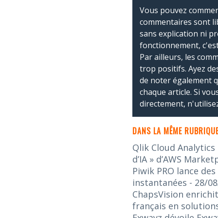
Vous pouvez commente
commentaires sont li
sans explication ni p
fonctionnement, c'est
Par ailleurs, les co
trop positifs. Ayez de
de noter également 
chaque article. Si vo
directement, n'utilis
DANS LA MÊME RUBRIQUE
Qlik Cloud Analytics
d’IA » d’AWS Market
Piwik PRO lance des
instantanées
- 28/0
ChapsVision enrichit
français en solution
Exwayz dévoile Exway