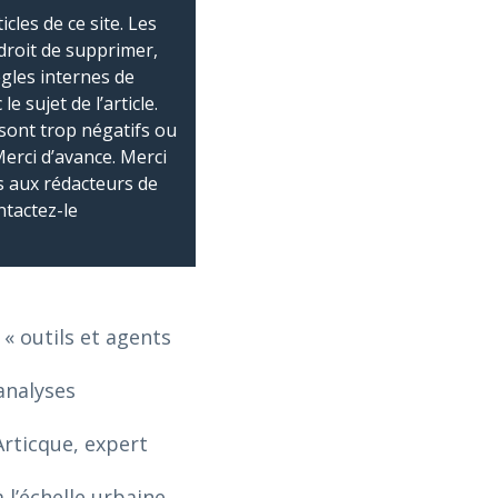
les de ce site. Les
droit de supprimer,
ègles internes de
 sujet de l’article.
sont trop négatifs ou
Merci d’avance. Merci
 aux rédacteurs de
ntactez-le
 « outils et agents
analyses
Articque, expert
 l’échelle urbaine