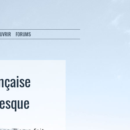
OUVRIR
FORUMS
nçaise
resque