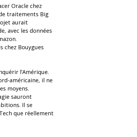
acer Oracle chez
de traitements Big
ojet aurait
e, avec les données
Amazon.
tés chez Bouygues
quérir l’Amérique.
rd-américaine, il ne
 les moyens.
agie sauront
itions. Il se
hTech que réellement