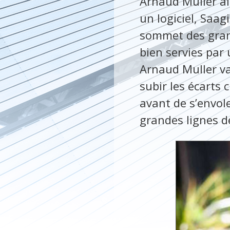
Arnaud Muller ai
un logiciel, Saag
sommet des gran
bien servies par
Arnaud Muller va 
subir les écarts 
avant de s’envole
grandes lignes de