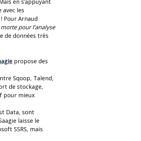
 Mais en s’appuyant
 avec les
 ! Pour Arnaud
 morte pour l’analyse
ère de données très
aagie
propose des
entre Sqoop, Talend,
ort de stockage,
if pour mieux
st Data, sont
aagie laisse le
rosoft SSRS, mais