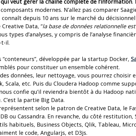
qui veut gérer la chaîne complète de l’information
.
composants modernes. N’allez pas comparer Saagie
n connaît depuis 10 ans sur le marché du décisionnel
 Creative Data, “
la base de données relationnelle est
ous types d’analyses, y compris de l’analyse financi
-il.
s “conteneurs”, développée par la startup Docker,
S
emblés pour constituer un ensemble cohérent.
 des données, leur nettoyage, vous pourrez choisir 
rk, Scala, etc. Puis du Cloudera Hadoop comme supp
nous confie qu’il reviendra bientôt à du Hadoop nat
 C’est la partie Big Data.
représentent selon le patron de Creative Data, le Fa
B ou Cassandra. En revanche, du côté restitution, S
utils habituels, Business Objects, Qlik, Tableau, Mic
aiment le code, Angularjs, et D3js.