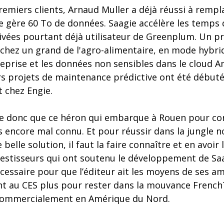
emiers clients, Arnaud Muller a déjà réussi à rempl
 gère 60 To de données. Saagie accélère les temps 
ivées pourtant déjà utilisateur de Greenplum. Un pr
hez un grand de l'agro-alimentaire, en mode hybrid
reprise et les données non sensibles dans le cloud 
eurs projets de maintenance prédictive ont été débu
t chez Engie.
ire donc que ce héron qui embarque à Rouen pour con
encore mal connu. Et pour réussir dans la jungle no
e belle solution, il faut la faire connaître et en avoir
vestisseurs qui ont soutenu le développement de Sa
cessaire pour que l’éditeur ait les moyens de ses amb
ant au CES plus pour rester dans la mouvance Frenc
commercialement en Amérique du Nord.