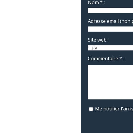
Nom * :
Adresse email (non p
Site web :
Commentaire * :
Me notifier l'ar