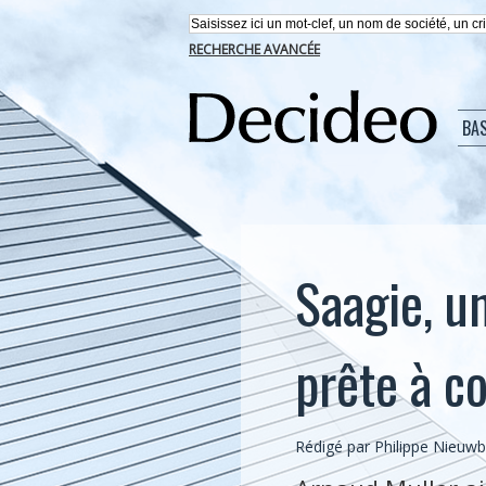
RECHERCHE AVANCÉE
BA
Saagie, u
prête à c
Rédigé par
Philippe Nieuw