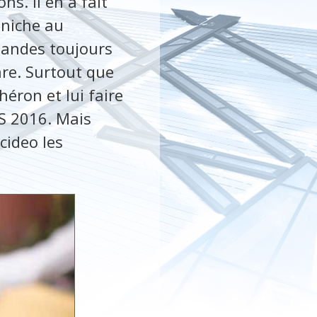
s. Il en a fait
 niche au
mandes toujours
re. Surtout que
héron et lui faire
ES 2016. Mais
cideo les