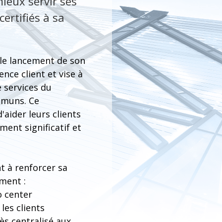
ieux servir ses
ertifiés à sa
 le lancement de son
nce client et vise à
 services du
mmuns. Ce
aider leurs clients
ment significatif et
t à renforcer sa
mment :
o center
les clients
ès centralisé aux