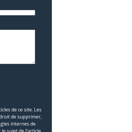
les de ce site. Les
droit de supprimer,
ègles internes de
 sujet de l’article.