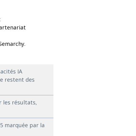
t
artenariat
 Semarchy.
acités IA
ue restent des
 les résultats,
25 marquée par la