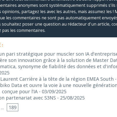
mmentaires anonymes sont systématiquement supprimés s’ils 
s opinions, partagez les avec les autres, mais assumez les ! 
que les commentaires ne sont pas automatiquement envoyés
us souhaitez poser une question au rédacteur d'un article, co
ez pas les commentaires.
 :
 un pari stratégique pour muscler son IA d'entrepris
re son innovation grâce à la solution de Master 
ormatica, synonyme de fiabilité des données et d'inf
/2025
aurent Carrière à la tête de la région EMEA South
biko Data et ouvre la voie à une nouvelle générati
 conçue pour l’IA
- 03/09/2025
 son partenariat avec S3NS
- 25/08/2025
...
189