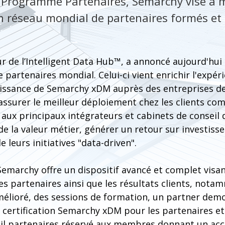
Programme Partenaires, Semarchy vise à m
n réseau mondial de partenaires formés et c
r de l’Intelligent Data Hub™, a annoncé aujourd'hui
rtenaires mondial. Celui-ci vient enrichir l'expérie
issance de Semarchy xDM auprès des entreprises de
ssurer le meilleur déploiement chez les clients co
x principaux intégrateurs et cabinets de conseil d'
e la valeur métier, générer un retour sur investisse
e leurs initiatives "data-driven".
emarchy offre un dispositif avancé et complet visan
es partenaires ainsi que les résultats clients, nota
amélioré, des sessions de formation, un partner dem
ertification Semarchy xDM pour les partenaires et 
ail partenaires réservé aux membres donnant un acc