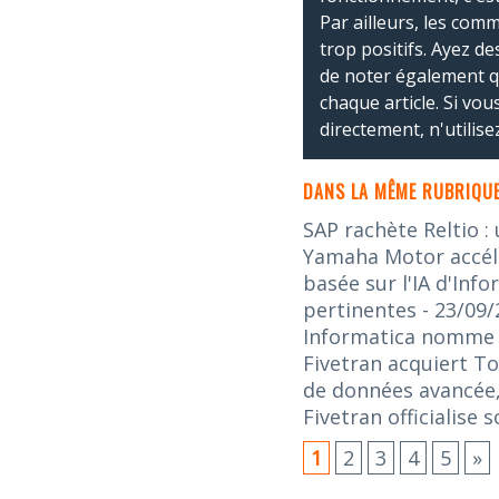
Par ailleurs, les co
trop positifs. Ayez de
de noter également 
chaque article. Si vo
directement, n'utilis
DANS LA MÊME RUBRIQUE
SAP rachète Reltio :
Yamaha Motor accélè
basée sur l'IA d'Inf
pertinentes
- 23/09
Informatica nomme L
Fivetran acquiert To
de données avancée,
Fivetran officialise
1
2
3
4
5
»