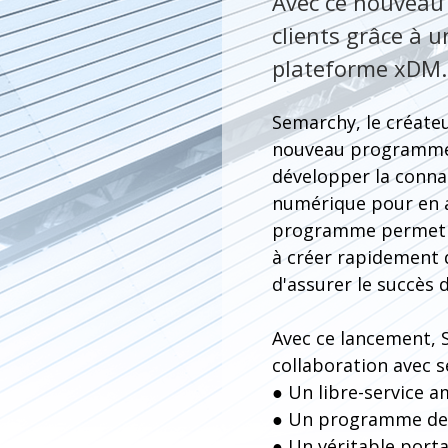
Avec ce nouveau 
clients grâce à u
plateforme xDM.
Semarchy, le créateu
nouveau programme pa
développer la conna
numérique pour en a
programme permet au
à créer rapidement d
d'assurer le succès d
Avec ce lancement, S
collaboration avec s
● Un libre-service 
● Un programme de c
● Un véritable port