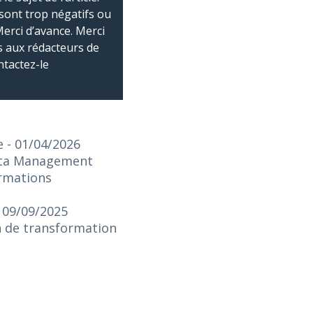
sont trop négatifs ou
Merci d’avance. Merci
 aux rédacteurs de
ntactez-le
e
- 01/04/2026
Data Management
ormations
- 09/09/2025
on de transformation