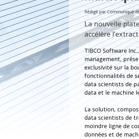
Rédigé par Communiqué de
La nouvelle plat
accélère l’extrac
TIBCO Software Inc., 
management, présent
exclusivité sur la 
fonctionnalités de 
data scientists de p
data et le machine l
La solution, composa
data scientists de t
moindre ligne de cod
données et de machi