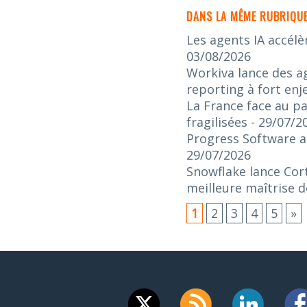
DANS LA MÊME RUBRIQUE
Les agents IA accélè
03/08/2026
Workiva lance des ag
reporting à fort enj
La France face au pa
fragilisées
- 29/07/2
Progress Software an
29/07/2026
Snowflake lance Cort
meilleure maîtrise d
1
2
3
4
5
»