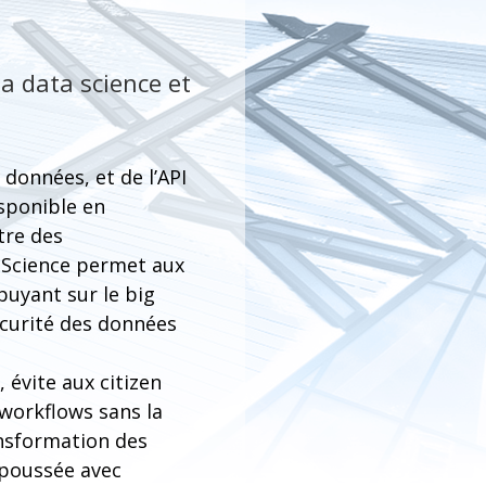
a data science et
 données, et de l’API
sponible en
tre des
 Science permet aux
puyant sur le big
écurité des données
évite aux citizen
 workflows sans la
ansformation des
 poussée avec