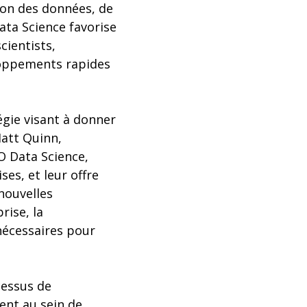
ion des données, de
ata Science favorise
cientists,
loppements rapides
tégie visant à donner
Matt Quinn,
CO Data Science,
es, et leur offre
nouvelles
rise, la
nécessaires pour
cessus de
ment au sein de