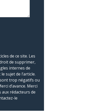
les de ce site. Les
droit de supprimer,
ègles internes de
 sujet de l’article.
sont trop négatifs ou
Merci d’avance. Merci
 aux rédacteurs de
ntactez-le