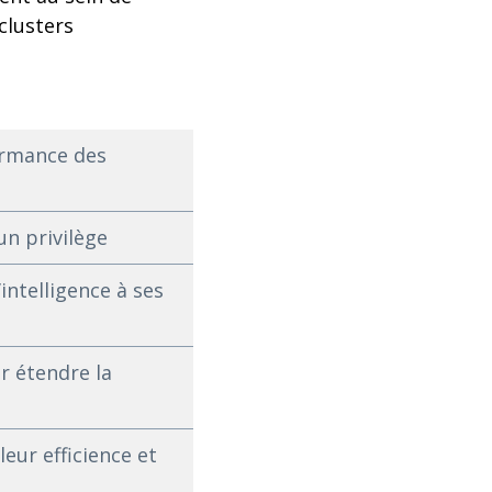
clusters
ormance des
un privilège
intelligence à ses
r étendre la
ur efficience et