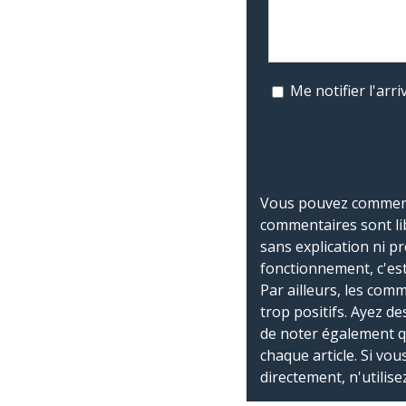
Me notifier l'ar
Vous pouvez commente
commentaires sont li
sans explication ni p
fonctionnement, c'est
Par ailleurs, les co
trop positifs. Ayez de
de noter également 
chaque article. Si vo
directement, n'utilis