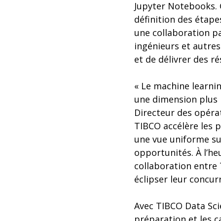
Jupyter Notebooks. 
définition des étape
une collaboration pa
ingénieurs et autre
et de délivrer des ré
« Le machine learning
une dimension plus 
Directeur des opérat
TIBCO accélère les p
une vue uniforme sur
opportunités. À l’he
collaboration entre 
éclipser leur concur
Avec TIBCO Data Sci
préparation et les c