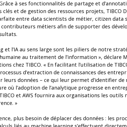
Grâce à ses fonctionnalités de partage et d’annotat
s clés et de gestion des ressources projets, TIBCO D
rfaite entre data scientists de métier, citizen data s
s contributeurs métiers afin de supporter des déve
sultats.
 et l’IA au sens large sont les piliers de notre stra
humaine au traitement de l’information », déclare 
ions chez TIBCO. « En facilitant l’utilisation de TIB
rocessus d’extraction de connaissances des entrepris
 leurs données – ce qui leur permet d’identifier de 
ure où l’adoption de l’analytique progresse en entrep
TIBCO et AWS fournira aux organisations les outils 
rence. »
ence, plus besoin de déplacer des données : les pro
alculs liés au machine learning s’effectuent directe