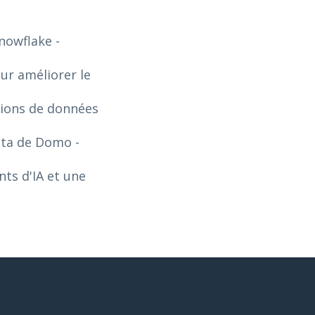
Snowflake
-
our améliorer le
tions de données
Data de Domo
-
ts d'IA et une