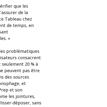
rifier que les
'assurer de la
rice Tableau chez
ent de temps, en
sant
es. »
ndes problématiques
lisateurs consacrent
et seulement 20 % à
ne peuvent pas être
ns des sources
ronophage, et
Prep et son
mme les jointures,
glisser-déposer, sans