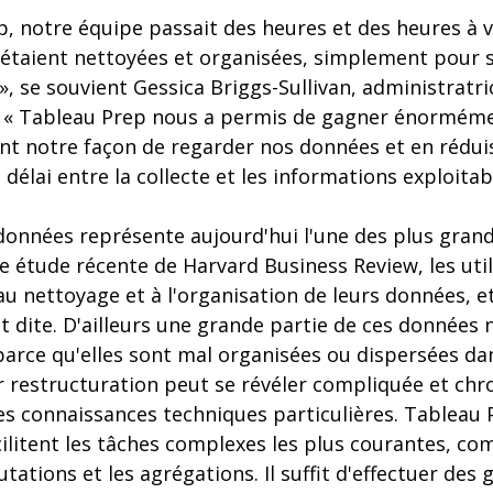
, notre équipe passait des heures et des heures à vé
étaient nettoyées et organisées, simplement pour s
e », se souvient Gessica Briggs-Sullivan, administrat
. « Tableau Prep nous a permis de gagner énormém
t notre façon de regarder nos données et en rédui
délai entre la collecte et les informations exploitabl
données représente aujourd'hui l'une des plus gra
ne étude récente de Harvard Business Review, les uti
u nettoyage et à l'organisation de leurs données, 
 dite. D'ailleurs une grande partie de ces données 
parce qu'elles sont mal organisées ou dispersées da
ur restructuration peut se révéler compliquée et ch
es connaissances techniques particulières. Tableau 
acilitent les tâches complexes les plus courantes, co
tations et les agrégations. Il suffit d'effectuer des 