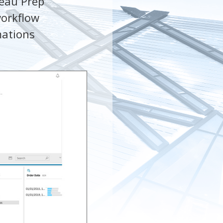
leau Prep
workflow
mations