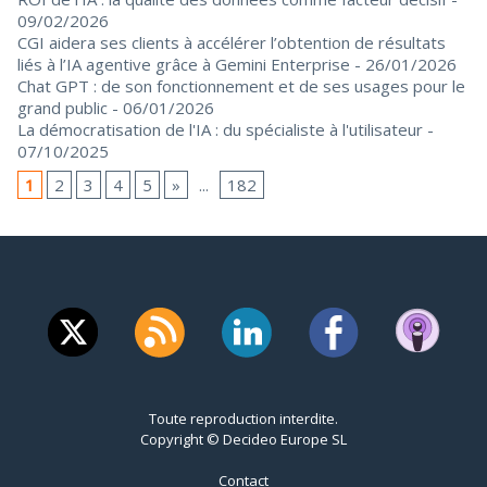
09/02/2026
CGI aidera ses clients à accélérer l’obtention de résultats
liés à l’IA agentive grâce à Gemini Enterprise
- 26/01/2026
Chat GPT : de son fonctionnement et de ses usages pour le
grand public
- 06/01/2026
La démocratisation de l'IA : du spécialiste à l'utilisateur
-
07/10/2025
1
2
3
4
5
»
...
182
Toute reproduction interdite.
Copyright © Decideo Europe SL
Contact