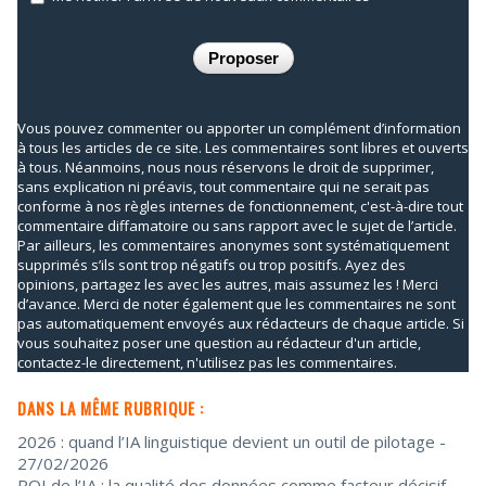
Vous pouvez commenter ou apporter un complément d’information
à tous les articles de ce site. Les commentaires sont libres et ouverts
à tous. Néanmoins, nous nous réservons le droit de supprimer,
sans explication ni préavis, tout commentaire qui ne serait pas
conforme à nos règles internes de fonctionnement, c'est-à-dire tout
commentaire diffamatoire ou sans rapport avec le sujet de l’article.
Par ailleurs, les commentaires anonymes sont systématiquement
supprimés s’ils sont trop négatifs ou trop positifs. Ayez des
opinions, partagez les avec les autres, mais assumez les ! Merci
d’avance. Merci de noter également que les commentaires ne sont
pas automatiquement envoyés aux rédacteurs de chaque article. Si
vous souhaitez poser une question au rédacteur d'un article,
contactez-le directement, n'utilisez pas les commentaires.
DANS LA MÊME RUBRIQUE :
2026 : quand l’IA linguistique devient un outil de pilotage
-
27/02/2026
ROI de l’IA : la qualité des données comme facteur décisif
-