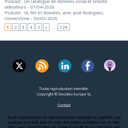
Podcast : Un catalogue de données social et orienté
utilisateurs
- 07/04/2026
Podcast : IA, RH et données, avec José Rodriguez,
Cornerstone
- 30/03/2026
1
2
3
4
5
»
...
129
Toute reproduction interdite.
Copyright © Decideo Europe SL
Contact
Toute reproduction ou représentation intégrale ou partielle, par
quelque procédé que ce soit, des pages publiées sur ce site,
faite sans l'autorisation de l'éditeur est illicite et constitue une