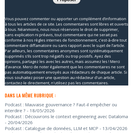
Vous pouvez commenter ou apporter un complément d’information
à tous les articles de ce site. Les commentaires sont libres et ouverts
à tous. Néanmoins, nous nous réservons le droit de supprimer,
sans explication ni préavis, tout commentaire qui ne serait pas
conforme à nos règles internes de fonctionnement, c'est-à-dire tout
commentaire diffamatoire ou sans rapport avec le sujet de l’article.
Par ailleurs, les commentaires anonymes sont systématiquement
supprimés s’ils sont trop négatifs ou trop positifs. Ayez des
opinions, partagez les avec les autres, mais assumez les ! Merci
d’avance. Merci de noter également que les commentaires ne sont
pas automatiquement envoyés aux rédacteurs de chaque article. Si
vous souhaitez poser une question au rédacteur d'un article,
contactez-le directement, n'utilisez pas les commentaires.
DANS LA MÊME RUBRIQUE :
Podcast : Mauvaise gouvernance ? Faut-il empêcher ou
interdire ?
- 18/05/2026
Podcast : Découvrons le context engineering avec Dataloma
- 20/04/2026
Podcast : Catalogue de données, LLM et MCP
- 13/04/2026