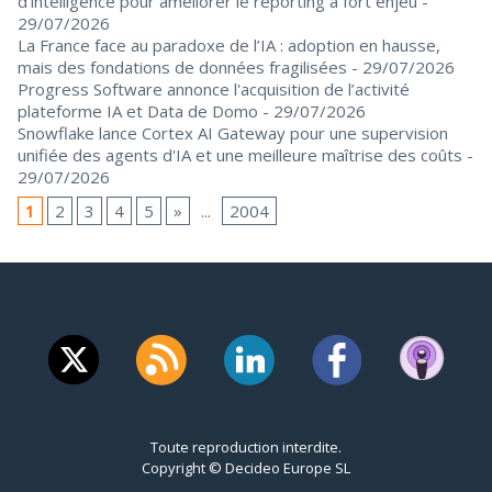
d’intelligence pour améliorer le reporting à fort enjeu
-
29/07/2026
La France face au paradoxe de l’IA : adoption en hausse,
mais des fondations de données fragilisées
- 29/07/2026
Progress Software annonce l'acquisition de l’activité
plateforme IA et Data de Domo
- 29/07/2026
Snowflake lance Cortex AI Gateway pour une supervision
unifiée des agents d'IA et une meilleure maîtrise des coûts
-
29/07/2026
1
2
3
4
5
»
...
2004
Toute reproduction interdite.
Copyright © Decideo Europe SL