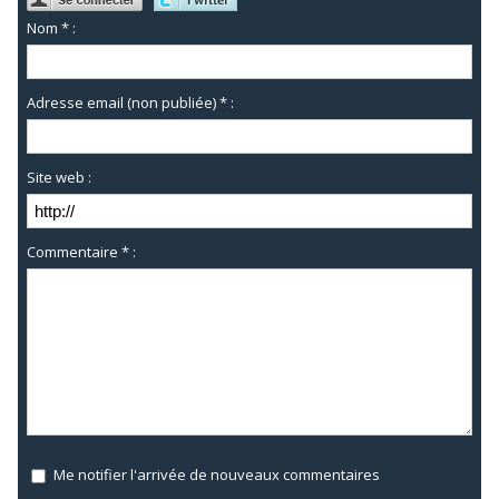
Nom * :
Adresse email (non publiée) * :
Site web :
Commentaire * :
Me notifier l'arrivée de nouveaux commentaires