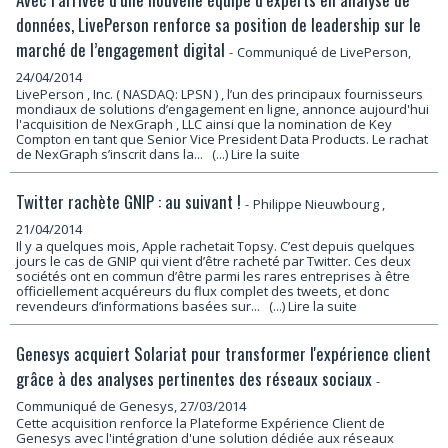
données, LivePerson renforce sa position de leadership sur le
marché de l’engagement digital
-
Communiqué de LivePerson,
24/04/2014
LivePerson , Inc. ( NASDAQ: LPSN ) , l’un des principaux fournisseurs
mondiaux de solutions d’engagement en ligne, annonce aujourd'hui
l'acquisition de NexGraph , LLC ainsi que la nomination de Key
Compton en tant que Senior Vice President Data Products. Le rachat
de NexGraph s’inscrit dans la...
(...) Lire la suite
Twitter rachète GNIP : au suivant !
-
Philippe Nieuwbourg
,
21/04/2014
Il y a quelques mois, Apple rachetait Topsy. C’est depuis quelques
jours le cas de GNIP qui vient d’être racheté par Twitter. Ces deux
sociétés ont en commun d’être parmi les rares entreprises à être
officiellement acquéreurs du flux complet des tweets, et donc
revendeurs d’informations basées sur...
(...) Lire la suite
Genesys acquiert Solariat pour transformer l'expérience client
grâce à des analyses pertinentes des réseaux sociaux
-
Communiqué de Genesys, 27/03/2014
Cette acquisition renforce la Plateforme Expérience Client de
Genesys avec l'intégration d'une solution dédiée aux réseaux