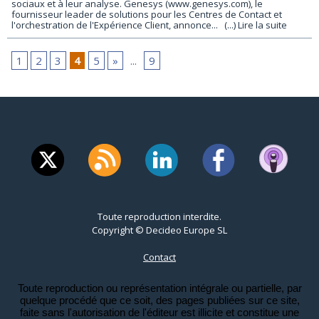
sociaux et à leur analyse. Genesys (www.genesys.com), le
fournisseur leader de solutions pour les Centres de Contact et
l'orchestration de l'Expérience Client, annonce...
(...) Lire la suite
1
2
3
4
5
»
...
9
Toute reproduction interdite.
Copyright © Decideo Europe SL
Contact
Toute reproduction ou représentation intégrale ou partielle, par
quelque procédé que ce soit, des pages publiées sur ce site,
faite sans l'autorisation de l'éditeur est illicite et constitue une