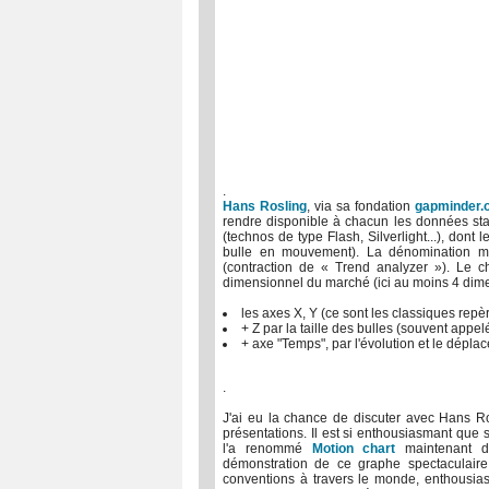
.
Hans Rosling
, via sa fondation
gapminder.
rendre disponible à chacun les données sta
(technos de type Flash, Silverlight...), dont
bulle en mouvement). La dénomination mê
(contraction de « Trend analyzer »). Le ch
dimensionnel du marché (ici au moins 4 dimen
les axes X, Y (ce sont les classiques rep
+ Z par la taille des bulles (souvent appelé
+ axe "Temps", par l'évolution et le dépla
.
J'ai eu la chance de discuter avec Hans Ro
présentations. Il est si enthousiasmant que 
l'a renommé
Motion chart
maintenant di
démonstration de ce graphe spectaculair
conventions à travers le monde, enthousias