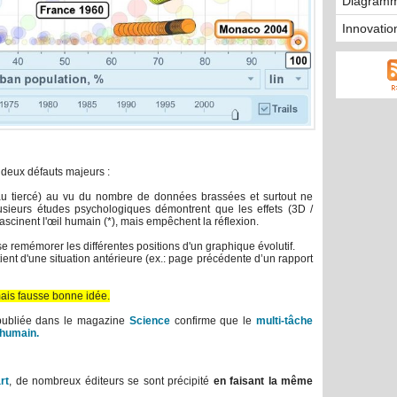
Diagramm
Innovatio
deux défauts majeurs :
u tiercé) au vu du nombre de données brassées et surtout ne
lusieurs études psychologiques démontrent que les effets (3D /
cinent l'œil humain (*), mais empêchent la réflexion.
 remémorer les différentes positions d'un graphique évolutif.
ient d'une situation antérieure (ex.: page précédente d’un rapport
mais fausse bonne idée.
 publiée dans le magazine
Science
confirme que le
multi-tâche
 humain.
rt
, de nombreux éditeurs se sont précipité
en faisant la même