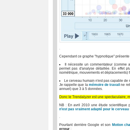
.
Cependant ce graphe "hypnotique" présente 
Il nécessite un commentateur (comme a
permet pas d'analyse détaillée. En effet p
isométrique, mouvements et déplacements) fas
Le cerveau humain n'est pas capable de se
Je rappelle que la
mémoire de travail
ne ret
annuel) que 3 à 5 données.
Donc le Trendalyzer est une spectaculaire, 
NB : En avril 2010 une étude scientifique
n’est pas vraiment adapté pour le cerveau
.
Pourtant derrière Google et son
Motion cha
erreur
: