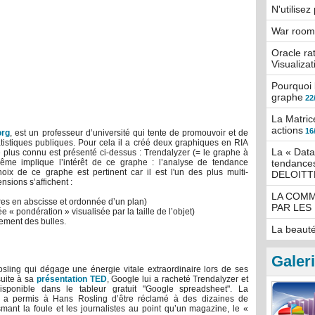
N'utilise
War rooms
Oracle ra
Visualizat
Pourquoi 
graphe
22
La Matric
actions
16
org
, est un professeur d’université qui tente de promouvoir et de
tistiques publiques. Pour cela il a créé deux graphiques en RIA
La « Data
 le plus connu est présenté ci-dessus : Trendalyzer (= le graphe à
me implique l’intérêt de ce graphe : l’analyse de tendance
tendances
oix de ce graphe est pertinent car il est l'un des plus multi-
DELOITT
sions s’affichent :
LA COMM
ères en abscisse et ordonnée d’un plan)
PAR LES
e « pondération » visualisée par la taille de l’objet)
cement des bulles.
La beauté
Galer
sling qui dégage une énergie vitale extraordinaire lors de ses
suite à sa
présentation TED
, Google lui a racheté Trendalyzer et
sponible dans le tableur gratuit "Google spreadsheet". La
e a permis à Hans Rosling d’être réclamé à des dizaines de
mant la foule et les journalistes au point qu’un magazine, le «