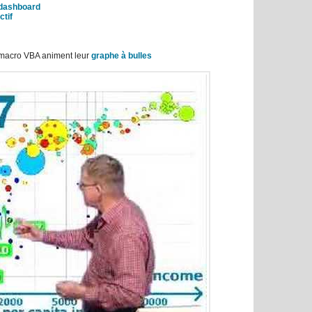
dashboard
ctif
e macro VBA animent leur
graphe à bulles