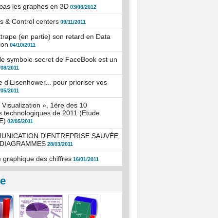
z pas les graphes en 3D
03/06/2012
 & Control centers
09/11/2011
ttrape (en partie) son retard en Data
ion
04/10/2011
le symbole secret de FaceBook est un
/08/2011
e d'Eisenhower... pour prioriser vos
/05/2011
 Visualization », 1ère des 10
 technologiques de 2011 (Etude
E)
02/05/2011
UNICATION D'ENTREPRISE SAUVÉE
 DIAGRAMMES
28/03/2011
 graphique des chiffres
16/01/2011
ie