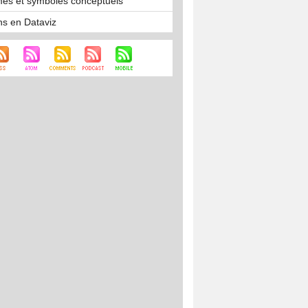
es et symboles conceptuels
ns en Dataviz