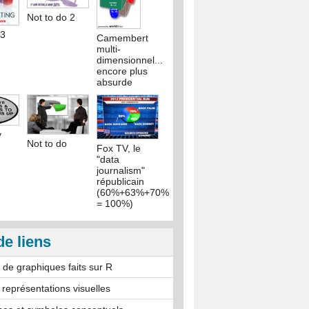
Not to do 2
 3
Camembert
multi-
dimensionnel...
encore plus
absurde
y
Not to do
Fox TV, le
"data
journalism"
républicain
(60%+63%+70%
= 100%)
de liens
n de graphiques faits sur R
 représentations visuelles