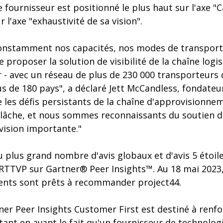
ournisseur est positionné le plus haut sur l'axe "C
r l'axe "exhaustivité de sa vision".
onstamment nos capacités, nos modes de transport
 proposer la solution de visibilité de la chaîne logis
- avec un réseau de plus de 230 000 transporteurs q
s de 180 pays", a déclaré Jett McCandless, fondateu
 les défis persistants de la chaîne d'approvisionne
âche, et nous sommes reconnaissants du soutien de
 vision importante."
 plus grand nombre d'avis globaux et d'avis 5 étoil
 RTTVP sur Gartner® Peer Insights™. Au 18 mai 2023
lients sont prêts à recommander project44.
r Peer Insights Customer First est destiné à renfor
tant en avant le fait qu'un fournisseur de technologie