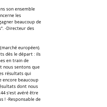
 dans son ensemble
oncerne les
e gagner beaucoup de
". -Directeur des
 (marché européen).
 dès le départ : ils
es en train de
et nous sentons que
s résultats qui
ste encore beaucoup
ésultats dont nous
44 s'est avéré être
us ! -Responsable de