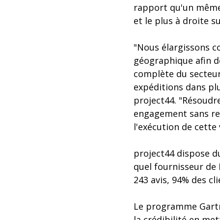
rapport qu'un même f
et le plus à droite su
"Nous élargissons c
géographique afin de
complète du secteur 
expéditions dans plu
project44. "Résoudre
engagement sans rel
l'exécution de cette
project44 dispose du
quel fournisseur de
243 avis, 94% des c
Le programme Gartne
la crédibilité en met