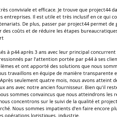
très conviviale et efficace. Je trouve que project44
s entreprises. Il est utile et très inclusif en ce qui c
rtenariats. De plus, passer par project44 permet d
 des coûts et de réduire les étapes bureaucratiques
rt
s à p44 après 3 ans avec leur principal concurrent
ssionnés par l'attention portée par p44 à ses clients
lèmes et ont apporté des solutions que nous somm
us travaillons en équipe de manière transparente 
 Après seulement quatre mois, nous avons atteint de
ux ans avec notre ancien fournisseur. Bien qu'il re
 nous sommes convaincus que nous atteindrons les r
ous concentrons sur le suivi de la qualité et project
marché. Nous sommes impatients d'en faire encore pl
s opérations logistiques, industrie.