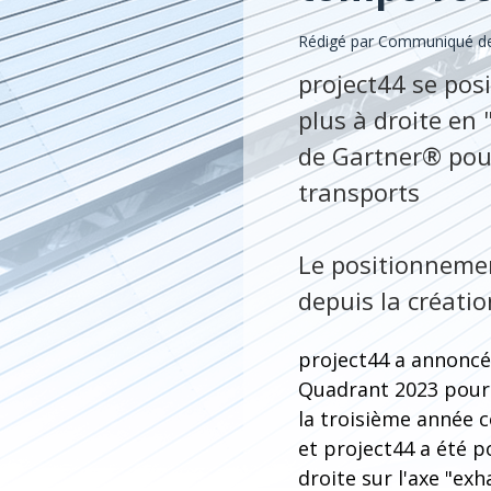
Rédigé par Communiqué de
project44 se posi
plus à droite en
de Gartner® pour
transports
Le positionnemen
depuis la créati
project44 a annoncé
Quadrant 2023 pour 
la troisième année c
et project44 a été po
droite sur l'axe "exh