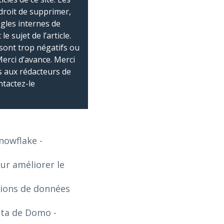
droit de supprimer,
ègles internes de
 sujet de l’article.
sont trop négatifs ou
Merci d’avance. Merci
 aux rédacteurs de
ntactez-le
Snowflake
-
our améliorer le
tions de données
Data de Domo
-