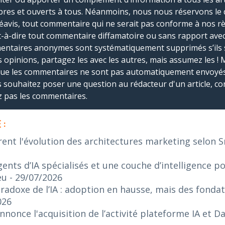
bres et ouverts à tous. Néanmoins, nous nous réservons le 
réavis, tout commentaire qui ne serait pas conforme à nos r
-à-dire tout commentaire diffamatoire ou sans rapport avec le
mmentaires anonymes sont systématiquement supprimés s’ils 
s opinions, partagez les avec les autres, mais assumez les ! 
que les commentaires ne sont pas automatiquement envoyés
us souhaitez poser une question au rédacteur d'un article, co
ez pas les commentaires.
 :
rent l'évolution des architectures marketing selon 
ents d’IA spécialisés et une couche d’intelligence p
eu
- 29/07/2026
radoxe de l’IA : adoption en hausse, mais des fonda
026
nonce l'acquisition de l’activité plateforme IA et 