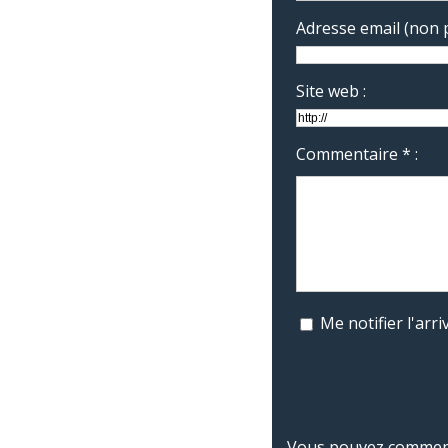
Adresse email (non p
Site web :
Commentaire * :
Me notifier l'ar
Vous pouvez commente