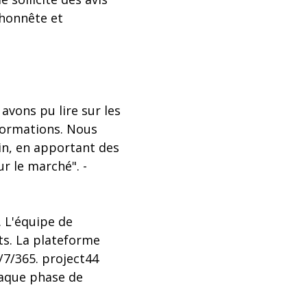
 honnête et
avons pu lire sur les
nformations. Nous
n, en apportant des
r le marché". -
. L'équipe de
ts. La plateforme
/7/365. project44
haque phase de