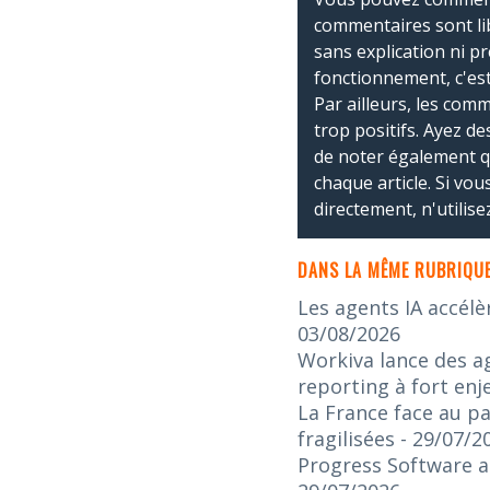
commentaires sont li
sans explication ni p
fonctionnement, c'est
Par ailleurs, les co
trop positifs. Ayez de
de noter également 
chaque article. Si vo
directement, n'utilis
DANS LA MÊME RUBRIQUE
Les agents IA accélè
03/08/2026
Workiva lance des ag
reporting à fort enj
La France face au pa
fragilisées
- 29/07/2
Progress Software an