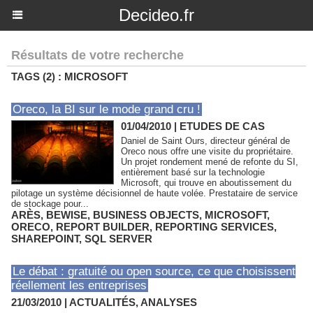
Decideo.fr
Résultats de votre recherche
TAGS (2) : MICROSOFT
Oreco, la BI sur le mode grand cru !
01/04/2010
|
ETUDES DE CAS
Daniel de Saint Ours, directeur général de
Oreco nous offre une visite du propriétaire.
Un projet rondement mené de refonte du SI,
entièrement basé sur la technologie
Microsoft, qui trouve en aboutissement du
pilotage un système décisionnel de haute volée. Prestataire de service
de stockage pour...
ARÈS
,
BEWISE
,
BUSINESS OBJECTS
,
MICROSOFT
,
ORECO
,
REPORT BUILDER
,
REPORTING SERVICES
,
SHAREPOINT
,
SQL SERVER
Le débat : gratuité ou open source, ce que choisissent
réellement les entreprises
21/03/2010
|
ACTUALITÉS, ANALYSES