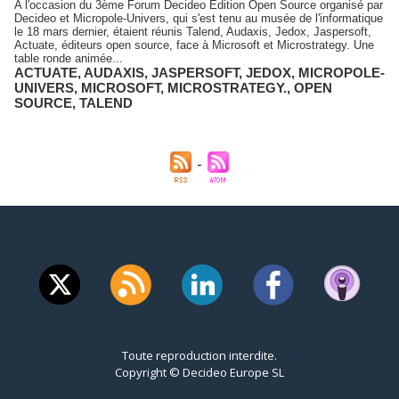
A l'occasion du 3ème Forum Decideo Edition Open Source organisé par
Decideo et Micropole-Univers, qui s'est tenu au musée de l'informatique
le 18 mars dernier, étaient réunis Talend, Audaxis, Jedox, Jaspersoft,
Actuate, éditeurs open source, face à Microsoft et Microstrategy. Une
table ronde animée...
ACTUATE
,
AUDAXIS
,
JASPERSOFT
,
JEDOX
,
MICROPOLE-
UNIVERS
,
MICROSOFT
,
MICROSTRATEGY.
,
OPEN
SOURCE
,
TALEND
Toute reproduction interdite.
Copyright © Decideo Europe SL