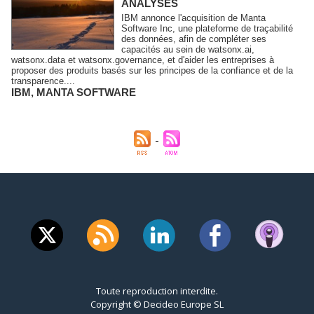
ANALYSES
IBM annonce l'acquisition de Manta
Software Inc, une plateforme de traçabilité
des données, afin de compléter ses
capacités au sein de watsonx.ai,
watsonx.data et watsonx.governance, et d'aider les entreprises à
proposer des produits basés sur les principes de la confiance et de la
transparence....
IBM
,
MANTA SOFTWARE
Toute reproduction interdite.
Copyright © Decideo Europe SL