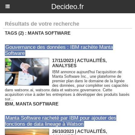
Decideo.fr
Résultats de votre recherche
TAGS (2) : MANTA SOFTWARE
Gouvernance des données : IBM rachète Manta
Software
17/11/2023
|
ACTUALITÉS,
ANALYSES
IBM annonce aujourd'hui l'acquisition de
Manta Software Inc., une plateforme de
premier plan dans le domaine de la lignée
des données, pour compléter ses capacités
dans watsonx.ai, watsonx.data et watsonx.governance. Cette
acquisition vise à aider les entreprises à développer des produits basés
sur...
IBM
,
MANTA SOFTWARE
Manta Software racheté par IBM pour ajouter des
fonctions de data lineage à Watson
26/10/2023
|
ACTUALITÉS,